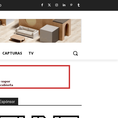
D
CAPTURAS
TV
Espónsor