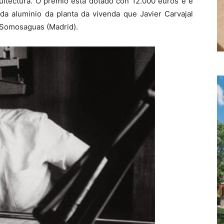
quitectura. O premio está dotado con 12.000 euros e é
da aluminio da planta da vivenda que Javier Carvajal
 Somosaguas (Madrid).