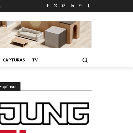
D
CAPTURAS
TV
Espónsor