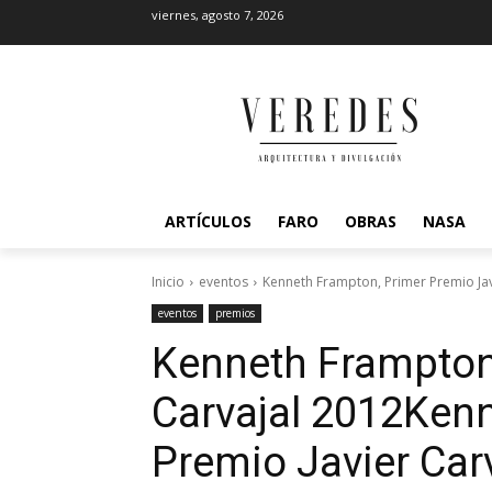
viernes, agosto 7, 2026
ARTÍCULOS
FARO
OBRAS
NASA
Inicio
eventos
Kenneth Frampton, Primer Premio Javi
eventos
premios
Kenneth Frampton,
Carvajal 2012
Kenn
Premio Javier Car