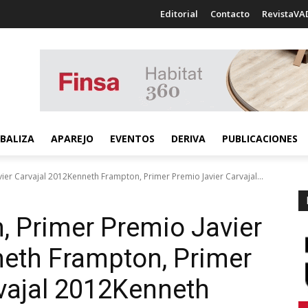
Editorial
Contacto
RevistaVA
BALIZA
APAREJO
EVENTOS
DERIVA
PUBLICACIONES
er Carvajal 2012Kenneth Frampton, Primer Premio Javier Carvajal...
 Primer Premio Javier
eth Frampton, Primer
vajal 2012
Kenneth