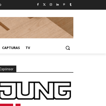
D
CAPTURAS
TV
Espónsor