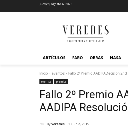
jueves, agosto 6, 2026
ARTÍCULOS
FARO
OBRAS
NASA
Inicio
eventos
Fallo 2º Premio AADIPADecision 2nd
eventos
premios
Fallo 2º Premio A
AADIPA
Resolució
By
veredes
13 junio, 2015