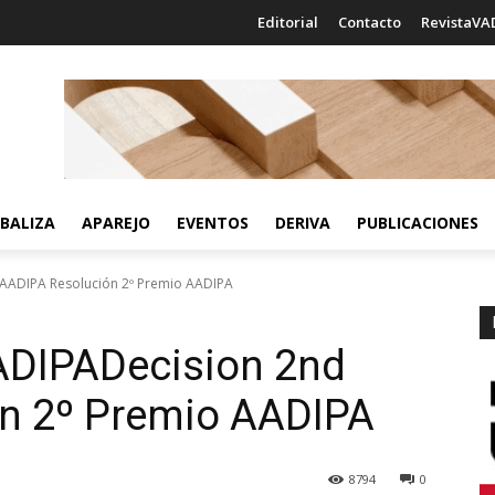
Editorial
Contacto
RevistaVA
BALIZA
APAREJO
EVENTOS
DERIVA
PUBLICACIONES
 AADIPA Resolución 2º Premio AADIPA
ADIPA
Decision 2nd
n 2º Premio AADIPA
8794
0