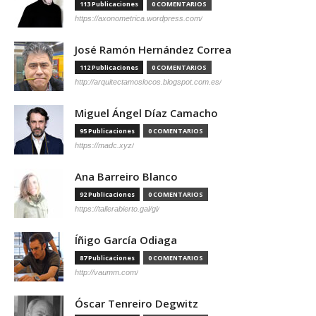
113 Publicaciones
0 COMENTARIOS
https://axonometrica.wordpress.com/
José Ramón Hernández Correa
112 Publicaciones
0 COMENTARIOS
http://arquitectamoslocos.blogspot.com.es/
Miguel Ángel Díaz Camacho
95 Publicaciones
0 COMENTARIOS
https://madc.xyz/
Ana Barreiro Blanco
92 Publicaciones
0 COMENTARIOS
https://tallerabierto.gal/gl/
Íñigo García Odiaga
87 Publicaciones
0 COMENTARIOS
http://vaumm.com/
Óscar Tenreiro Degwitz