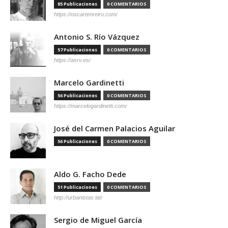
85 Publicaciones
0 COMENTARIOS
https://oscartenreiro.com/
Antonio S. Río Vázquez
57 Publicaciones
0 COMENTARIOS
https://asrv.es/
Marcelo Gardinetti
56 Publicaciones
0 COMENTARIOS
https://marcelogardinetti.com/
José del Carmen Palacios Aguilar
56 Publicaciones
0 COMENTARIOS
Aldo G. Facho Dede
51 Publicaciones
0 COMENTARIOS
http://urbanistas.lat/
Sergio de Miguel García