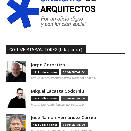
COLUMNISTAS/AUTORES (lista parcial)
Jorge Gorostiza
121 Publicaciones
0 COMENTARIOS
http://cinearquitecturaciudad.blogspot.com.es/
Miquel Lacasta Codorniu
113 Publicaciones
0 COMENTARIOS
https://axonometrica.wordpress.com/
José Ramón Hernández Correa
112 Publicaciones
0 COMENTARIOS
http://arquitectamoslocos.blogspot.com.es/