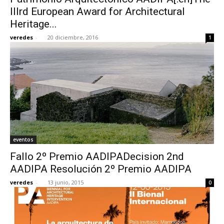
IIIrd European Award for Architectural
Heritage...
veredes
-
20 diciembre, 2016
1
eventos
Fallo 2º Premio AADIPADecision 2nd
AADIPA Resolución 2º Premio AADIPA
veredes
-
13 junio, 2015
0