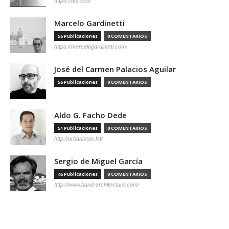
https://asrv.es/
Marcelo Gardinetti
56 Publicaciones
0 COMENTARIOS
https://marcelogardinetti.com/
José del Carmen Palacios Aguilar
56 Publicaciones
0 COMENTARIOS
Aldo G. Facho Dede
51 Publicaciones
0 COMENTARIOS
http://urbanistas.lat/
Sergio de Miguel García
46 Publicaciones
0 COMENTARIOS
http://www.hand-architecture.com/