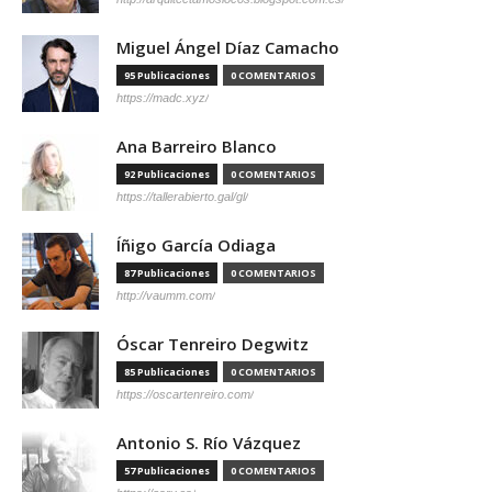
Miguel Ángel Díaz Camacho
95 Publicaciones
0 COMENTARIOS
https://madc.xyz/
Ana Barreiro Blanco
92 Publicaciones
0 COMENTARIOS
https://tallerabierto.gal/gl/
Íñigo García Odiaga
87 Publicaciones
0 COMENTARIOS
http://vaumm.com/
Óscar Tenreiro Degwitz
85 Publicaciones
0 COMENTARIOS
https://oscartenreiro.com/
Antonio S. Río Vázquez
57 Publicaciones
0 COMENTARIOS