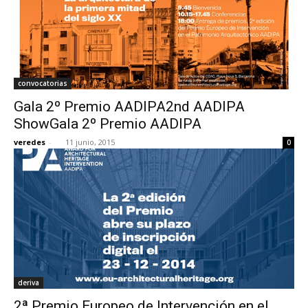
convocatorias
Gala 2º Premio AADIPA2nd AADIPA
ShowGala 2º Premio AADIPA
veredes
-
11 junio, 2015
0
deriva
2ª Premio Europeo de Intervención en el