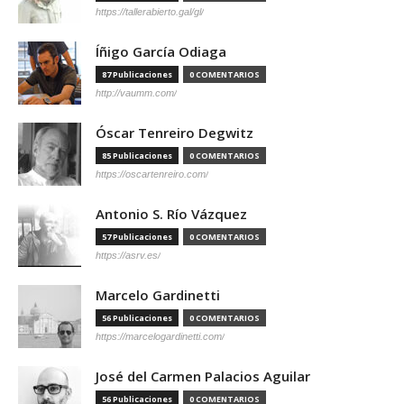
https://tallerabierto.gal/gl/
Íñigo García Odiaga
87 Publicaciones
0 COMENTARIOS
http://vaumm.com/
Óscar Tenreiro Degwitz
85 Publicaciones
0 COMENTARIOS
https://oscartenreiro.com/
Antonio S. Río Vázquez
57 Publicaciones
0 COMENTARIOS
https://asrv.es/
Marcelo Gardinetti
56 Publicaciones
0 COMENTARIOS
https://marcelogardinetti.com/
José del Carmen Palacios Aguilar
56 Publicaciones
0 COMENTARIOS