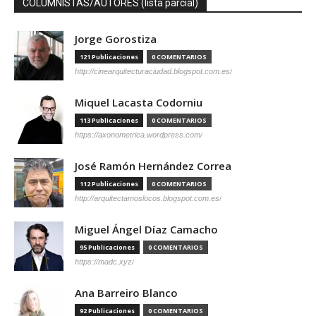
COLUMNISTAS/AUTORES (lista parcial)
Jorge Gorostiza
121 Publicaciones
0 COMENTARIOS
http://cinearquitecturaciudad.blogspot.com.es/
Miquel Lacasta Codorniu
113 Publicaciones
0 COMENTARIOS
https://axonometrica.wordpress.com/
José Ramón Hernández Correa
112 Publicaciones
0 COMENTARIOS
http://arquitectamoslocos.blogspot.com.es/
Miguel Ángel Díaz Camacho
95 Publicaciones
0 COMENTARIOS
https://madc.xyz/
Ana Barreiro Blanco
92 Publicaciones
0 COMENTARIOS