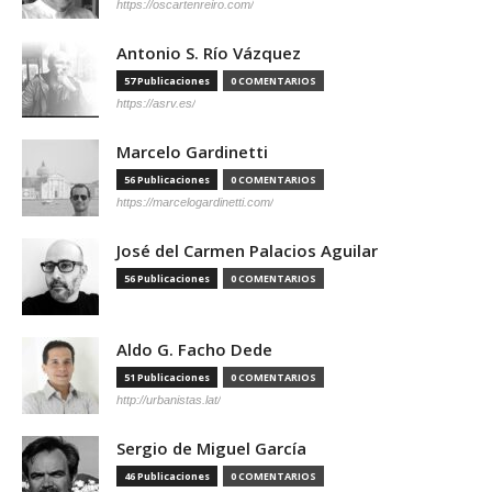
https://oscartenreiro.com/
Antonio S. Río Vázquez
57 Publicaciones
0 COMENTARIOS
https://asrv.es/
Marcelo Gardinetti
56 Publicaciones
0 COMENTARIOS
https://marcelogardinetti.com/
José del Carmen Palacios Aguilar
56 Publicaciones
0 COMENTARIOS
Aldo G. Facho Dede
51 Publicaciones
0 COMENTARIOS
http://urbanistas.lat/
Sergio de Miguel García
46 Publicaciones
0 COMENTARIOS