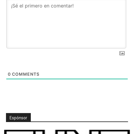
0
COMMENTS
Espónsor