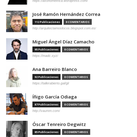
https://axonometrica.wordpress.com/
José Ramón Hernández Correa
112 Publicaciones
0 COMENTARIOS
http://arquitectamoslocos.blogspot.com.es/
Miguel Ángel Díaz Camacho
95 Publicaciones
0 COMENTARIOS
https://madc.xyz/
Ana Barreiro Blanco
92 Publicaciones
0 COMENTARIOS
https://tallerabierto.gal/gl/
Íñigo García Odiaga
87 Publicaciones
0 COMENTARIOS
http://vaumm.com/
Óscar Tenreiro Degwitz
85 Publicaciones
0 COMENTARIOS