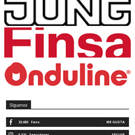
Síguenos
23,683
Fans
ME GUSTA
5,321
Seguidores
SEGUIR