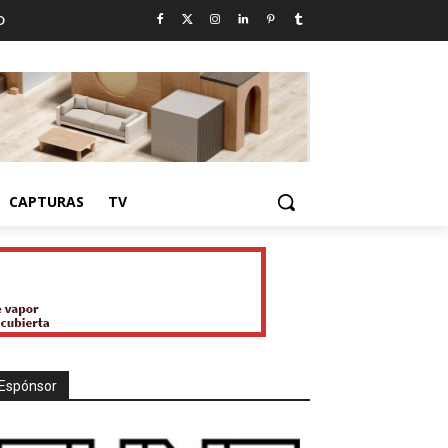
D
CAPTURAS
TV
Espónsor