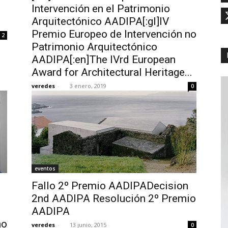
Intervención en el Patrimonio
Arquitectónico AADIPA[:gl]IV
Premio Europeo de Intervención no
2
Patrimonio Arquitectónico
AADIPA[:en]The IVrd European
Award for Architectural Heritage...
veredes
-
3 enero, 2019
0
eventos
Fallo 2º Premio AADIPADecision
2nd AADIPA Resolución 2º Premio
AADIPA
no
veredes
-
13 junio, 2015
0