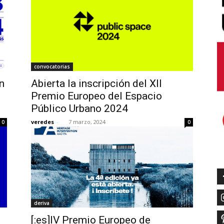
convocatorias
n
Abierta la inscripción del XII
Premio Europeo del Espacio
Público Urbano 2024
veredes
-
7 marzo, 2024
0
0
deriva
[:es]IV Premio Europeo de