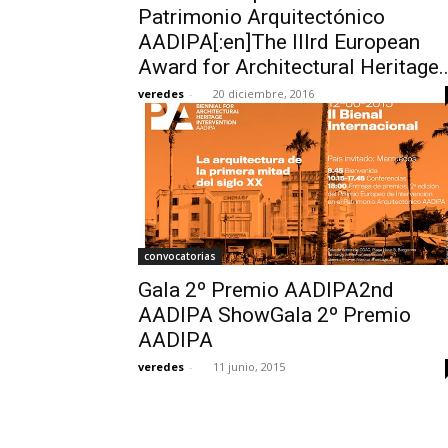
Patrimonio Arquitectónico
AADIPA[:en]The IIIrd European
Award for Architectural Heritage..
veredes
-
20 diciembre, 2016
convocatorias
Gala 2º Premio AADIPA2nd
AADIPA ShowGala 2º Premio
AADIPA
veredes
-
11 junio, 2015