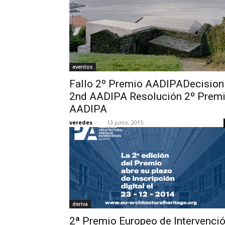
eventos
Fallo 2º Premio AADIPADecision
2nd AADIPA Resolución 2º Prem
AADIPA
veredes
-
13 junio, 2015
deriva
2ª Premio Europeo de Intervenci