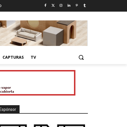
D
CAPTURAS
TV
Espónsor