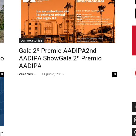
convocatorias
Gala 2º Premio AADIPA2nd
io
AADIPA ShowGala 2º Premio
AADIPA
veredes
-
11 junio, 2015
0
0
ón