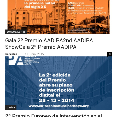
convocatorias
Gala 2º Premio AADIPA2nd AADIPA
ShowGala 2º Premio AADIPA
veredes
-
11 junio, 2015
0
deriva
2ª Premio Europeo de Intervención en el