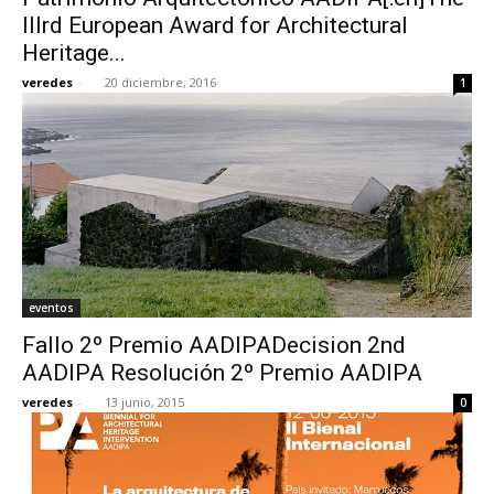
IIIrd European Award for Architectural
Heritage...
veredes
-
20 diciembre, 2016
1
eventos
Fallo 2º Premio AADIPADecision 2nd
AADIPA Resolución 2º Premio AADIPA
veredes
-
13 junio, 2015
0