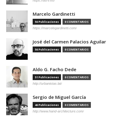
https://asrv.es/
Marcelo Gardinetti
56 Publicaciones
0 COMENTARIOS
https://marcelogardinetti.com/
José del Carmen Palacios Aguilar
56 Publicaciones
0 COMENTARIOS
Aldo G. Facho Dede
51 Publicaciones
0 COMENTARIOS
http://urbanistas.lat/
Sergio de Miguel García
46 Publicaciones
0 COMENTARIOS
http://www.hand-architecture.com/