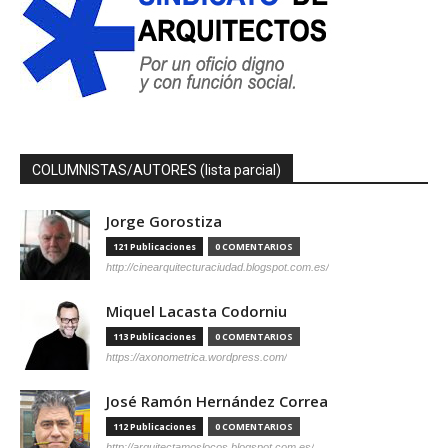
COLUMNISTAS/AUTORES (lista parcial)
Jorge Gorostiza
121 Publicaciones
0 COMENTARIOS
http://cinearquitecturaciudad.blogspot.com.es/
Miquel Lacasta Codorniu
113 Publicaciones
0 COMENTARIOS
https://axonometrica.wordpress.com/
José Ramón Hernández Correa
112 Publicaciones
0 COMENTARIOS
http://arquitectamoslocos.blogspot.com.es/