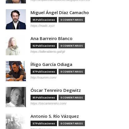
Miguel Ángel Díaz Camacho
95 Publicaciones
0 COMENTARIOS
https://madc.xyz/
Ana Barreiro Blanco
92 Publicaciones
0 COMENTARIOS
https://tallerabierto.gal/gl/
Íñigo García Odiaga
87 Publicaciones
0 COMENTARIOS
http://vaumm.com/
Óscar Tenreiro Degwitz
85 Publicaciones
0 COMENTARIOS
https://oscartenreiro.com/
Antonio S. Río Vázquez
57 Publicaciones
0 COMENTARIOS