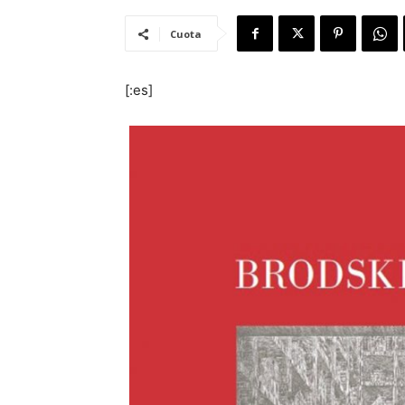
Cuota
[:es]