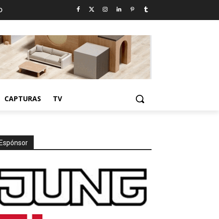
D
CAPTURAS
TV
Espónsor