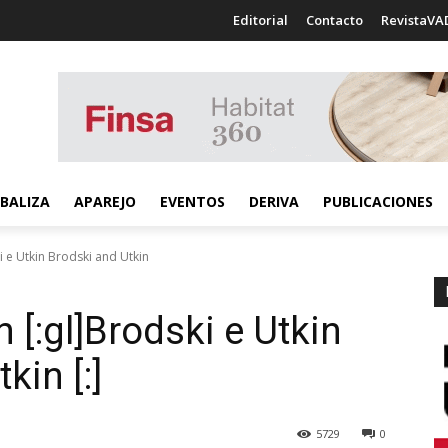
Editorial
Contacto
RevistaVA
BALIZA
APAREJO
EVENTOS
DERIVA
PUBLICACIONES
i e Utkin Brodski and Utkin
n [:gl]Brodski e Utkin
kin [:]
5729
0