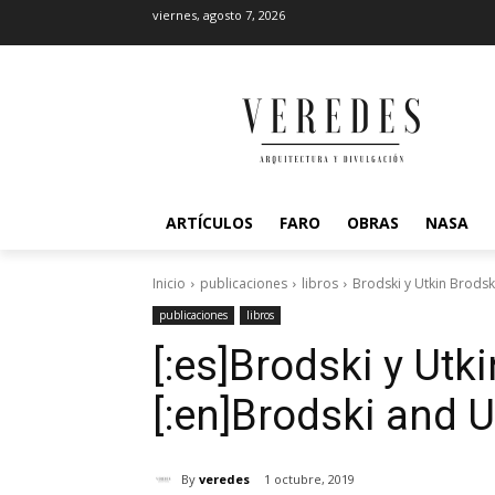
viernes, agosto 7, 2026
ARTÍCULOS
FARO
OBRAS
NASA
Inicio
publicaciones
libros
Brodski y Utkin Brodsk
publicaciones
libros
[:es]Brodski y Utki
[:en]Brodski and Ut
By
veredes
1 octubre, 2019