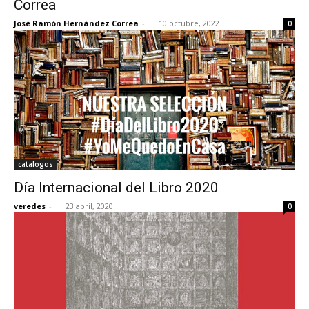
Correa
José Ramón Hernández Correa
-
10 octubre, 2022
0
[:]
catalogos
Día Internacional del Libro 2020
veredes
-
23 abril, 2020
0