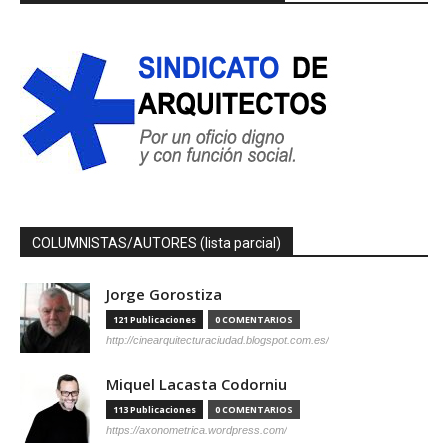
COLUMNISTAS/AUTORES (lista parcial)
Jorge Gorostiza
121 Publicaciones
0 COMENTARIOS
http://cinearquitecturaciudad.blogspot.com.es/
Miquel Lacasta Codorniu
113 Publicaciones
0 COMENTARIOS
https://axonometrica.wordpress.com/