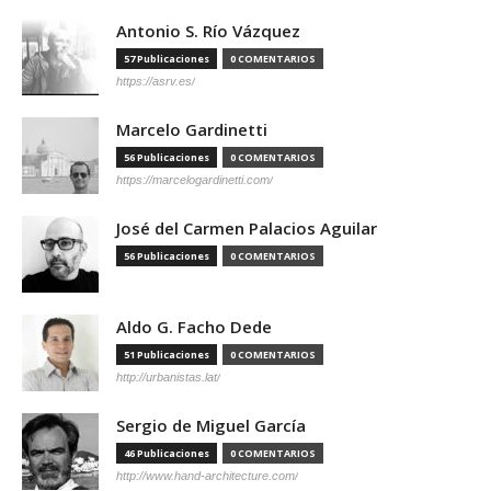
Antonio S. Río Vázquez
57 Publicaciones
0 COMENTARIOS
https://asrv.es/
Marcelo Gardinetti
56 Publicaciones
0 COMENTARIOS
https://marcelogardinetti.com/
José del Carmen Palacios Aguilar
56 Publicaciones
0 COMENTARIOS
Aldo G. Facho Dede
51 Publicaciones
0 COMENTARIOS
http://urbanistas.lat/
Sergio de Miguel García
46 Publicaciones
0 COMENTARIOS
http://www.hand-architecture.com/