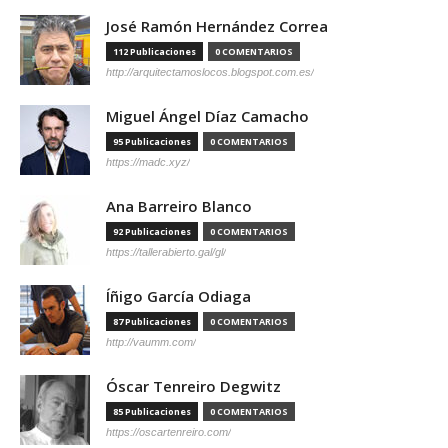
José Ramón Hernández Correa
112 Publicaciones
0 COMENTARIOS
http://arquitectamoslocos.blogspot.com.es/
Miguel Ángel Díaz Camacho
95 Publicaciones
0 COMENTARIOS
https://madc.xyz/
Ana Barreiro Blanco
92 Publicaciones
0 COMENTARIOS
https://tallerabierto.gal/gl/
Íñigo García Odiaga
87 Publicaciones
0 COMENTARIOS
http://vaumm.com/
Óscar Tenreiro Degwitz
85 Publicaciones
0 COMENTARIOS
https://oscartenreiro.com/