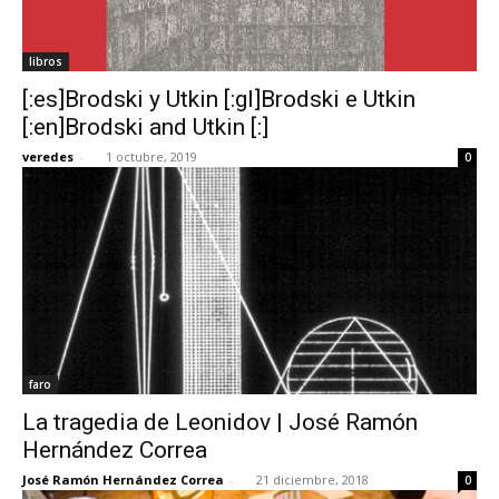
libros
[:es]Brodski y Utkin [:gl]Brodski e Utkin
[:en]Brodski and Utkin [:]
veredes
-
1 octubre, 2019
0
faro
La tragedia de Leonidov | José Ramón
Hernández Correa
José Ramón Hernández Correa
-
21 diciembre, 2018
0