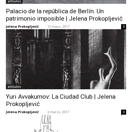
artículos
Palacio de la república de Berlín. Un
patrimonio imposible | Jelena Prokopljević
Jelena Prokopljević
-
15 mayo, 2017
0
artículos
Yuri Avvakumov: La Ciudad Club | Jelena
Prokopljević
Jelena Prokopljević
-
6 marzo, 2017
0