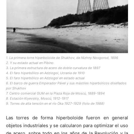
1. La primera torre hiperboloide de Shukhov, de Nizhny Novgorod, 1896
2. Y su estado actual en Pibino
3. La primera estructura de acero de doble curvatura de 1897
4. El faro hiperbólico en Adziogol, Ucrania de 1910
5. El faro hiperbólico en Adziogol en estado actual
6. El barco de guerra Emperador Pável y sus mástiles hiperbólicos diseñados
por Shukhov
7. Centro comercial GUM en la Plaza Roja de Moscú, 1889-1894
8. Estación Kiyevskiy, Moscú, 1912-1917
9. Torres de alta tensión en el río Oka 1927-1929 (foto de 1988)
Las torres de forma hiperboloide fueron en general
objetos industriales y se calcularon para optimizar el uso
de acero, sobre todo en los años de la Revolución y la