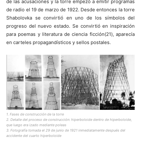
de las acusaciones y la torre empezó a emitir programas
de radio el 19 de marzo de 1922. Desde entonces la torre
Shabolovka se convirtió en uno de los símbolos del
progreso del nuevo estado. Se convirtió en inspiración
para poemas y literatura de ciencia ficción(21), aparecía
en carteles propagandísticos y sellos postales.
1. Fases de construcción de la torre
2. Detalle del proceso de construcción: hiperboloide dentro de hiperboloide,
que luego era izado mediante poleas
3. Fotografía tomada el 29 de junio de 1921 inmediatamente después del
accidente del cuarto hiperboloide