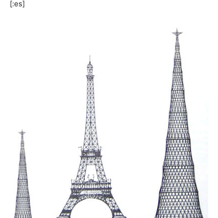
[:es]
[:]