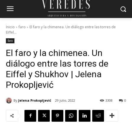
Inicio
faro
El faro y la chimenea. Un diálogo entre las torres de
Eiffel...
faro
El faro y la chimenea. Un
diálogo entre las torres de
Eiffel y Shukhov | Jelena
Prokopljević
By
Jelena Prokopljević
29 julio, 2022
3308
0