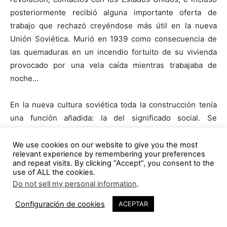
posteriormente recibió alguna importante oferta de
trabajo que rechazó creyéndose más útil en la nueva
Unión Soviética. Murió en 1939 como consecuencia de
las quemaduras en un incendio fortuito de su vivienda
provocado por una vela caída mientras trabajaba de
noche…
En la nueva cultura soviética toda la construcción tenía
una función añadida: la del significado social. Se
abolieron las diferencias entre la arquitectura y la
construcción, de manera que las obras industriales o
We use cookies on our website to give you the most
relevant experience by remembering your preferences
técnicas eran también símbolos del estado, al igual que
and repeat visits. By clicking “Accept”, you consent to the
palacios de cultura o sedes administrativas.
use of ALL the cookies.
Paralelamente, con la construcción de la torre
Do not sell my personal information
.
Shabolovka, se definían los principios de
Configuración de cookies
ACEPTAR
Constructivismo que abolía el arte, suma de diversas
disciplinas como tectónica, factura y construcción,