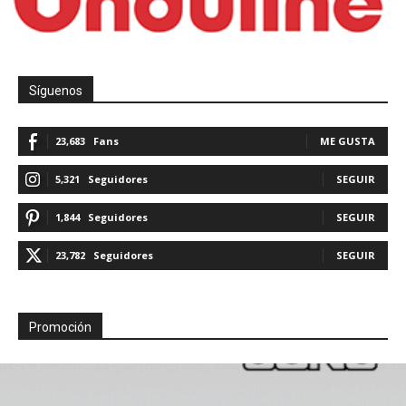
Síguenos
23,683
Fans
ME GUSTA
5,321
Seguidores
SEGUIR
1,844
Seguidores
SEGUIR
23,782
Seguidores
SEGUIR
Promoción