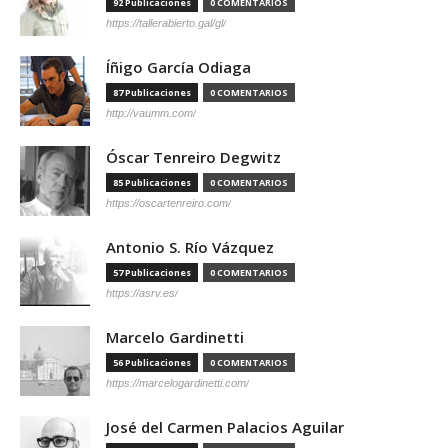
92 Publicaciones
0 COMENTARIOS
https://tallerabierto.gal/gl/
Íñigo García Odiaga
87 Publicaciones
0 COMENTARIOS
http://vaumm.com/
Óscar Tenreiro Degwitz
85 Publicaciones
0 COMENTARIOS
https://oscartenreiro.com/
Antonio S. Río Vázquez
57 Publicaciones
0 COMENTARIOS
https://asrv.es/
Marcelo Gardinetti
56 Publicaciones
0 COMENTARIOS
https://marcelogardinetti.com/
José del Carmen Palacios Aguilar