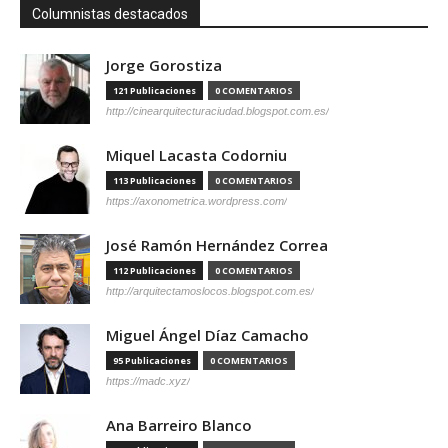
Columnistas destacados
Jorge Gorostiza
121 Publicaciones
0 COMENTARIOS
http://cinearquitecturaciudad.blogspot.com.es/
Miquel Lacasta Codorniu
113 Publicaciones
0 COMENTARIOS
https://axonometrica.wordpress.com/
José Ramón Hernández Correa
112 Publicaciones
0 COMENTARIOS
http://arquitectamoslocos.blogspot.com.es/
Miguel Ángel Díaz Camacho
95 Publicaciones
0 COMENTARIOS
https://madc.xyz/
Ana Barreiro Blanco