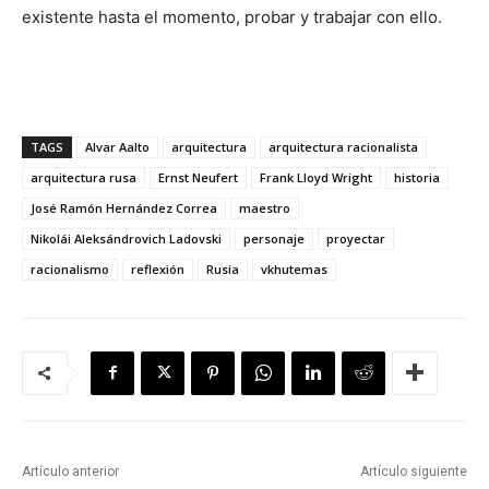
existente hasta el momento, probar y trabajar con ello.
TAGS
Alvar Aalto
arquitectura
arquitectura racionalista
arquitectura rusa
Ernst Neufert
Frank Lloyd Wright
historia
José Ramón Hernández Correa
maestro
Nikolái Aleksándrovich Ladovski
personaje
proyectar
racionalismo
reflexión
Rusia
vkhutemas
Artículo anterior
Artículo siguiente