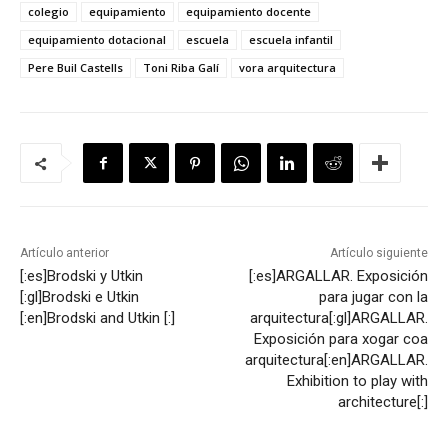
colegio
equipamiento
equipamiento docente
equipamiento dotacional
escuela
escuela infantil
Pere Buil Castells
Toni Riba Galí
vora arquitectura
Artículo anterior
Artículo siguiente
[:es]Brodski y Utkin
[:es]ARGALLAR. Exposición
[:gl]Brodski e Utkin
para jugar con la
[:en]Brodski and Utkin [:]
arquitectura[:gl]ARGALLAR.
Exposición para xogar coa
arquitectura[:en]ARGALLAR.
Exhibition to play with
architecture[:]