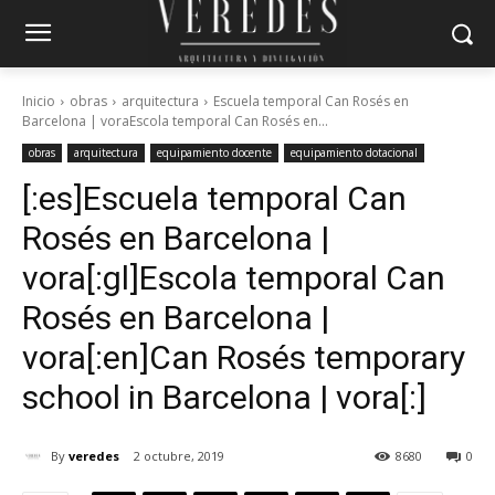
Inicio
obras
arquitectura
Escuela temporal Can Rosés en
Barcelona | voraEscola temporal Can Rosés en...
obras
arquitectura
equipamiento docente
equipamiento dotacional
[:es]Escuela temporal Can
Rosés en Barcelona |
vora[:gl]Escola temporal Can
Rosés en Barcelona |
vora[:en]Can Rosés temporary
school in Barcelona | vora[:]
By
veredes
2 octubre, 2019
8680
0