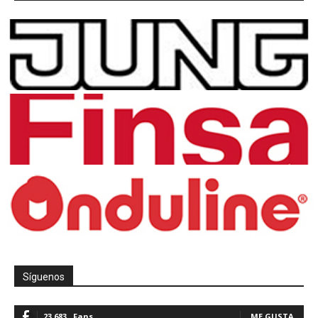
Síguenos
23,683
Fans
ME GUSTA