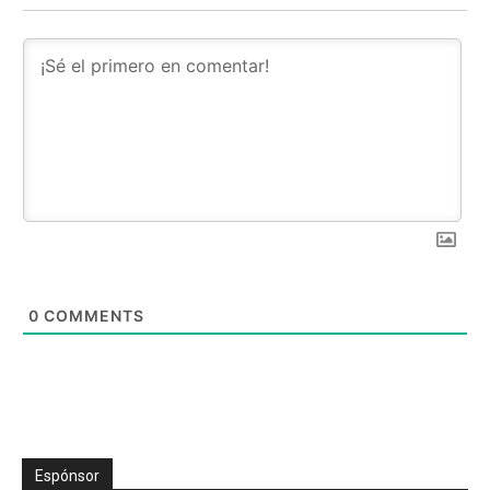
0
COMMENTS
Espónsor