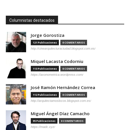
Columnistas destacados
Jorge Gorostiza
121 Publicaciones
0 COMENTARIOS
http://cinearquitecturaciudad.blogspot.com.es/
Miquel Lacasta Codorniu
113 Publicaciones
0 COMENTARIOS
https://axonometrica.wordpress.com/
José Ramón Hernández Correa
112 Publicaciones
0 COMENTARIOS
http://arquitectamoslocos.blogspot.com.es/
Miguel Ángel Díaz Camacho
95 Publicaciones
0 COMENTARIOS
https://madc.xyz/