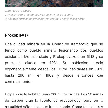
1. Entrada a la ciudad
2. Monumento a los domadores del interior de la tierra
3. Los tres núcleos de Prokopievsk: central, oriental y occidental
Prokopievsk
Una ciudad minera en la Oblast de Kemerovo que se
fundó como pueblo minero fusionando dos pueblos
existentes Monastirskoie y Prokopievskoie en 1918 y se
proclamó ciudad en 1931. Su población creció
exponencialmente desde los 10 mil habitantes en 1926
hasta 290 mil en 1962 y desde entonces cae
continuamente.
Hoy en día la habitan unas 200mil personas. Las 16 minas
de carbón eran la fuente de prosperidad, pero en la
actualidad sólo una sigue funcionando. Como tantas otras