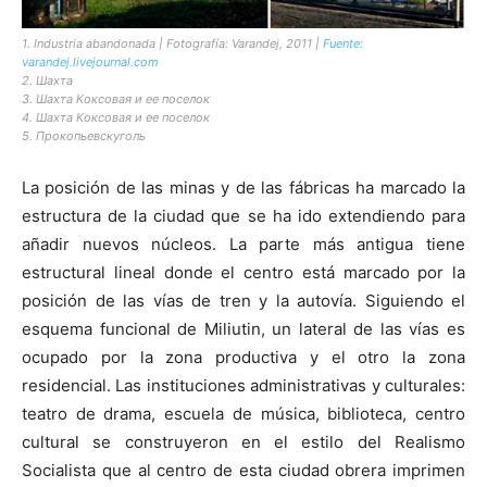
1. Industria abandonada | Fotografía: Varandej, 2011 |
Fuente:
varandej.livejournal.com
2. Шахта
3. Шахта Коксовая и ее поселок
4. Шахта Коксовая и ее поселок
5. Прокопьевскуголь
La posición de las minas y de las fábricas ha marcado la
estructura de la ciudad que se ha ido extendiendo para
añadir nuevos núcleos. La parte más antigua tiene
estructural lineal donde el centro está marcado por la
posición de las vías de tren y la autovía. Siguiendo el
esquema funcional de Miliutin, un lateral de las vías es
ocupado por la zona productiva y el otro la zona
residencial. Las instituciones administrativas y culturales:
teatro de drama, escuela de música, biblioteca, centro
cultural se construyeron en el estilo del Realismo
Socialista que al centro de esta ciudad obrera imprimen