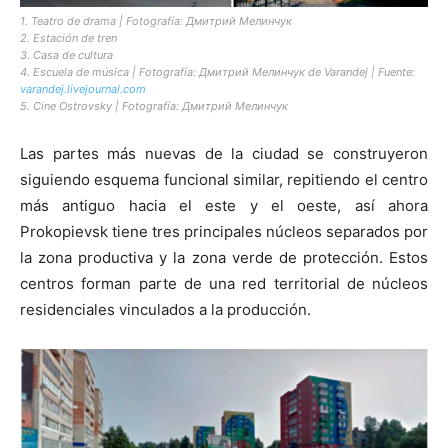
1. Teatro de drama | Fotografía: Дмитрий Мелинчук
2. Estación de tren
3. Casa de cultura
4. Escuela de música | Fotografía: Дмитрий Мелинчук de Varandej | Fuente:
varandej.livejournal.com
5. Cine Ostrovsky | Fotografía: Дмитрий Мелинчук
Las partes más nuevas de la ciudad se construyeron
siguiendo esquema funcional similar, repitiendo el centro
más antiguo hacia el este y el oeste, así ahora
Prokopievsk tiene tres principales núcleos separados por
la zona productiva y la zona verde de protección. Estos
centros forman parte de una red territorial de núcleos
residenciales vinculados a la producción.