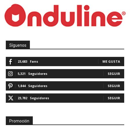
Síguenos
23,683
Fans
ME GUSTA
5,321
Seguidores
SEGUIR
1,844
Seguidores
SEGUIR
23,782
Seguidores
SEGUIR
Promoción