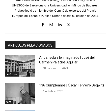
Autónoma de Barcelona (UAB), la fundación Amigos de la
UNESCO de Barcelona o la Universidad Ion Mincu de Bucarest.
Prokopljević es miembro del Comité de expertos del Premio
Europeo del Espacio Público Urbano desde su edición de 2014.
ARTÍCULOS RELACIONADOS
Andar sobre lo imaginado | José del
Carmen Palacios Aguilar
18 diciembre, 2023
artículos
136 Cumpleaños | Óscar Tenreiro Degwitz
6 octubre, 2023
faro