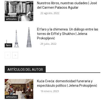
Nuestros libros, nuestras ciudades | José
del Carmen Palacios Aguilar
22 agosto, 2022
artículos
El faro y la chimenea. Un diálogo entre las
torres de Eiffel y Shukhov | Jelena
Prokopljević
29 julio, 2022
faro
ARTÍCULOS DEL AUTOR
Kuća Cveća: domesticidad funeraria y
espectáculo político | Jelena Prokopljević
16 enero, 2023
artículos