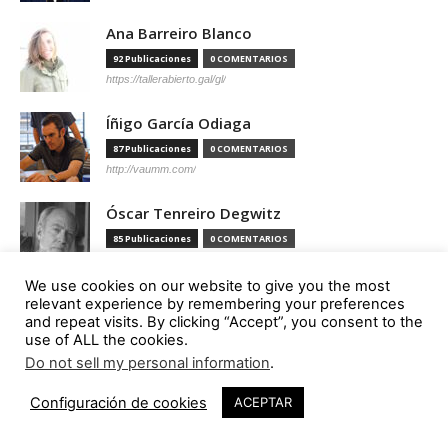
Ana Barreiro Blanco
92 Publicaciones
0 COMENTARIOS
https://tallerabierto.gal/gl/
Íñigo García Odiaga
87 Publicaciones
0 COMENTARIOS
http://vaumm.com/
Óscar Tenreiro Degwitz
85 Publicaciones
0 COMENTARIOS
https://oscartenreiro.com/
We use cookies on our website to give you the most
Antonio S. Río Vázquez
relevant experience by remembering your preferences
and repeat visits. By clicking “Accept”, you consent to the
57 Publicaciones
0 COMENTARIOS
use of ALL the cookies.
https://asrv.es/
Do not sell my personal information
.
Marcelo Gardinetti
Configuración de cookies
ACEPTAR
56 Publicaciones
0 COMENTARIOS
https://marcelogardinetti.com/