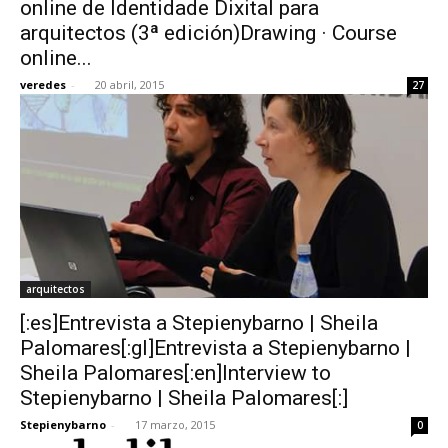
online de Identidade Dixital para
arquitectos (3ª edición)Drawing · Course
online...
veredes
-
20 abril, 2015
27
arquitectos
[:es]Entrevista a Stepienybarno | Sheila
Palomares[:gl]Entrevista a Stepienybarno |
Sheila Palomares[:en]Interview to
Stepienybarno | Sheila Palomares[:]
Stepienybarno
-
17 marzo, 2015
0