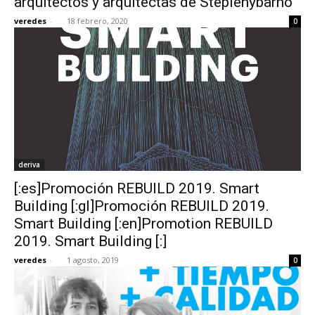
arquitectos y arquitectas de Stepienybarno
veredes
-
18 febrero, 2020
0
deriva
[:es]Promoción REBUILD 2019. Smart
Building [:gl]Promoción REBUILD 2019.
Smart Building [:en]Promotion REBUILD
2019. Smart Building [:]
veredes
-
1 agosto, 2019
0