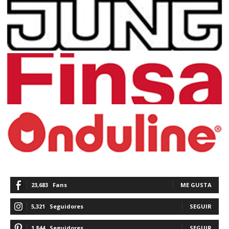
23,683
Fans
ME GUSTA
5,321
Seguidores
SEGUIR
1,844
Seguidores
SEGUIR