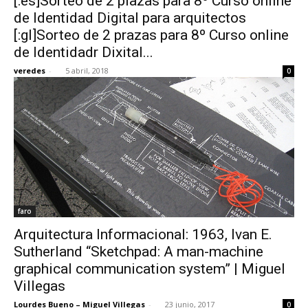
[:es]Sorteo de 2 plazas para 8º Curso online
de Identidad Digital para arquitectos
[:gl]Sorteo de 2 prazas para 8º Curso online
de Identidadr Dixital...
veredes
-
5 abril, 2018
0
faro
Arquitectura Informacional: 1963, Ivan E.
Sutherland “Sketchpad: A man-machine
graphical communication system” | Miguel
Villegas
Lourdes Bueno – Miguel Villegas
-
23 junio, 2017
0