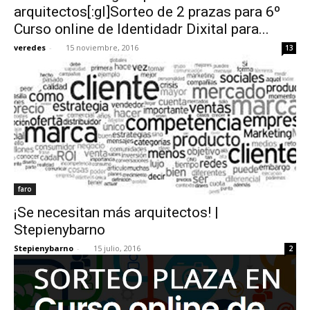
arquitectos[:gl]Sorteo de 2 prazas para 6º
Curso online de Identidadr Dixital para...
veredes
-
15 noviembre, 2016
13
faro
¡Se necesitan más arquitectos! |
Stepienybarno
Stepienybarno
-
15 julio, 2016
2