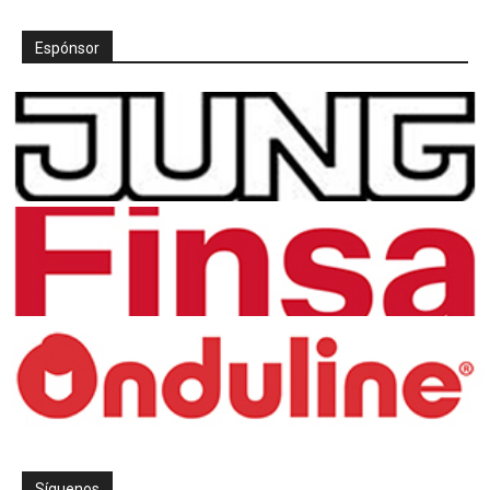
Espónsor
Síguenos