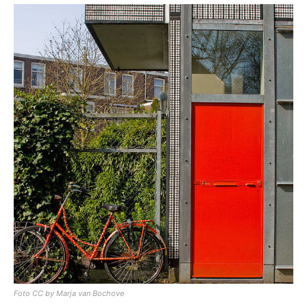
[:]
Foto CC by Marja van Bochove