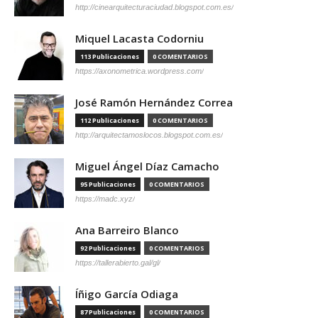
http://cinearquitecturaciudad.blogspot.com.es/
Miquel Lacasta Codorniu
113 Publicaciones
0 COMENTARIOS
https://axonometrica.wordpress.com/
José Ramón Hernández Correa
112 Publicaciones
0 COMENTARIOS
http://arquitectamoslocos.blogspot.com.es/
Miguel Ángel Díaz Camacho
95 Publicaciones
0 COMENTARIOS
https://madc.xyz/
Ana Barreiro Blanco
92 Publicaciones
0 COMENTARIOS
https://tallerabierto.gal/gl/
Íñigo García Odiaga
87 Publicaciones
0 COMENTARIOS