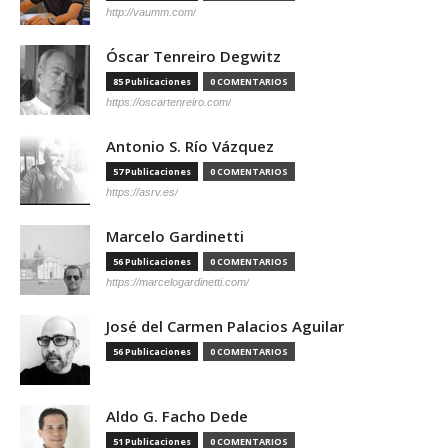
http://vaumm.com/
Óscar Tenreiro Degwitz
85 Publicaciones
0 COMENTARIOS
https://oscartenreiro.com/
Antonio S. Río Vázquez
57 Publicaciones
0 COMENTARIOS
https://asrv.es/
Marcelo Gardinetti
56 Publicaciones
0 COMENTARIOS
https://marcelogardinetti.com/
José del Carmen Palacios Aguilar
56 Publicaciones
0 COMENTARIOS
Aldo G. Facho Dede
51 Publicaciones
0 COMENTARIOS