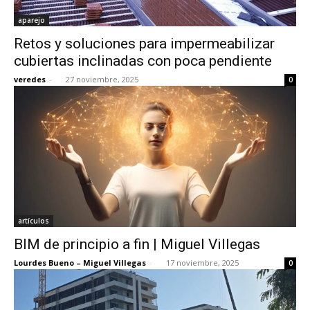
aparejo
Retos y soluciones para impermeabilizar
cubiertas inclinadas con poca pendiente
veredes
-
27 noviembre, 2025
0
artículos
BIM de principio a fin | Miguel Villegas
Lourdes Bueno – Miguel Villegas
-
17 noviembre, 2025
0