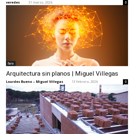
veredes
-
31 marzo, 2026
0
faro
Arquitectura sin planos | Miguel Villegas
Lourdes Bueno – Miguel Villegas
-
13 febrero, 2026
0