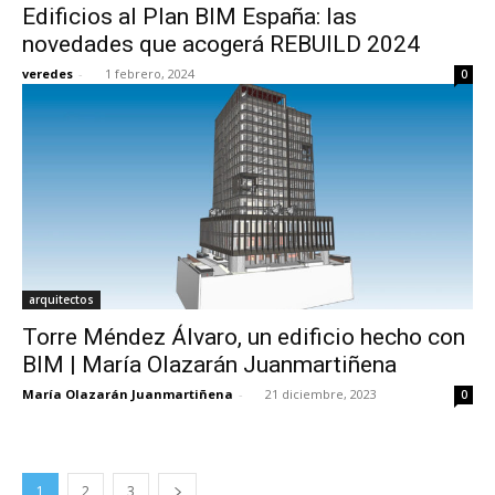
Edificios al Plan BIM España: las
novedades que acogerá REBUILD 2024
veredes
-
1 febrero, 2024
0
arquitectos
Torre Méndez Álvaro, un edificio hecho con
BIM | María Olazarán Juanmartiñena
María Olazarán Juanmartiñena
-
21 diciembre, 2023
0
1
2
3