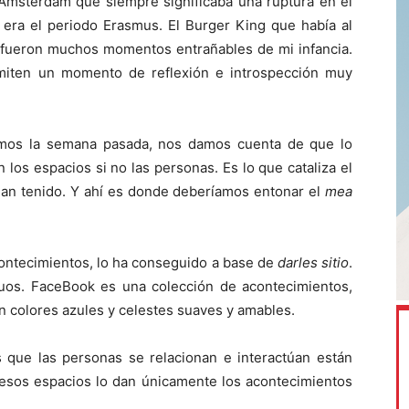
 Amsterdam que siempre significaba una ruptura en el
 era el periodo Erasmus. El Burger King que había al
e fueron muchos momentos entrañables de mi infancia.
rmiten un momento de reflexión e introspección muy
mos la semana pasada, nos damos cuenta de que lo
 los espacios si no las personas. Es lo que cataliza el
han tenido. Y ahí es donde deberíamos entonar el
mea
acontecimientos, lo ha conseguido a base de
darles sitio
.
luos. FaceBook es una colección de acontecimientos,
n colores azules y celestes suaves y amables.
s que las personas se relacionan e interactúan están
e esos espacios lo dan únicamente los acontecimientos