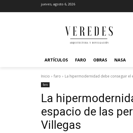
jueves, agosto 6, 2026
ARTÍCULOS
FARO
OBRAS
NASA
Inicio
faro
La hipermodernidad debe conseguir el e
faro
La hipermodernida
espacio de las pe
Villegas