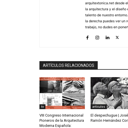
arquitextonica.net desde el
la arquitectura y el diseño
talento de nuestro entorno
la derecha puedes ver un re
trabajo, no dudes en poner
ARTÍCULOS RELACIONADOS
tv
artículos
VIII Congreso Internacional
El despechugue | José
Pioneros de la Arquitectura
Ramón Hernández Cor
Moderna Española: