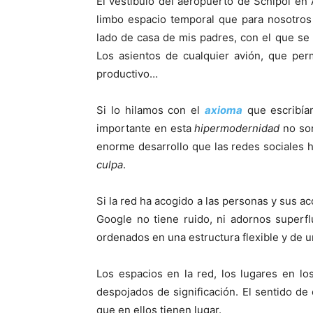
El vestíbulo del aeropuerto de Schipol en
limbo espacio temporal que para nosotros
lado de casa de mis padres, con el que s
Los asientos de cualquier avión, que pe
productivo…
Si lo hilamos con el
axioma
que escribía
importante en esta
hipermodernidad
no son
enorme desarrollo que las redes sociales 
culpa
.
Si la red ha acogido a las personas y sus 
Google no tiene ruido, ni adornos superf
ordenados en una estructura flexible y de u
Los espacios en la red, los lugares en lo
despojados de significación. El sentido d
que en ellos tienen lugar.