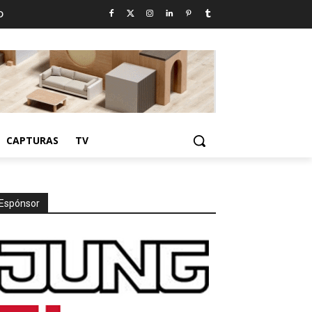
D
CAPTURAS
TV
Espónsor