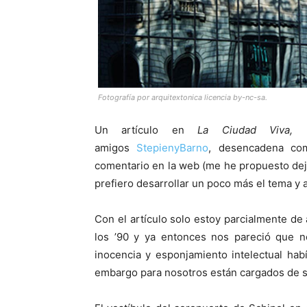
Fotografía por
arquitextonica
licencia by-nc-sa.
Un artículo en
La Ciudad Viva,
amigos
StepienyBarno
, desencadena co
comentario en la web (me he propuesto dej
prefiero desarrollar un poco más el tema y 
Con el artículo solo estoy parcialmente d
los ’90 y ya entonces nos pareció que 
inocencia y esponjamiento intelectual ha
embargo para nosotros están cargados de si