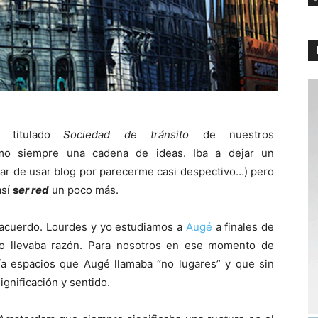
titulado
Sociedad de tránsito
de nuestros
mo siempre una cadena de ideas. Iba a dejar un
ar de usar blog por parecerme casi despectivo…) pero
así
s
er red
un poco más.
e acuerdo. Lourdes y yo estudiamos a
Augé
a finales de
no llevaba razón. Para nosotros en ese momento de
bía espacios que Augé llamaba “no lugares” y que sin
gnificación y sentido.