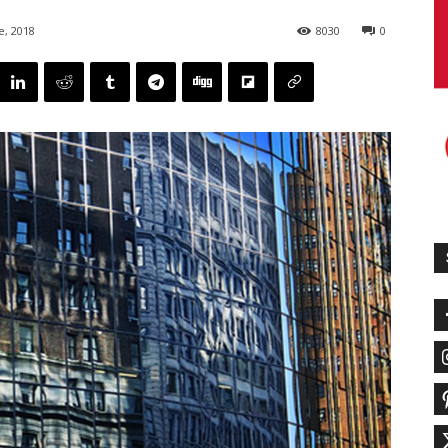
e, 2018
8030
0