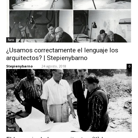
faro
¿Usamos correctamente el lenguaje los
arquitectos? | Stepienybarno
Stepienybarno
-
24 agosto, 2018
0
faro