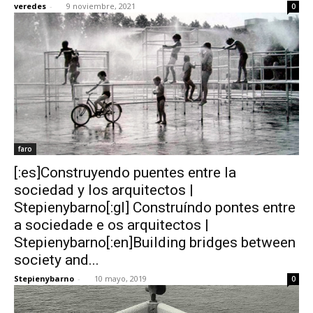
veredes
-
9 noviembre, 2021
0
[:]
faro
[:es]Construyendo puentes entre la
sociedad y los arquitectos |
Stepienybarno[:gl] Construíndo pontes entre
a sociedade e os arquitectos |
Stepienybarno[:en]Building bridges between
society and...
Stepienybarno
-
10 mayo, 2019
0