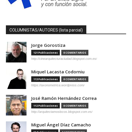
COLUMNISTAS/AUTORES (lista parcial)
Jorge Gorostiza
121 Publicaciones
0 COMENTARIOS
http://cinearquitecturaciudad.blogspot.com.es/
Miquel Lacasta Codorniu
113 Publicaciones
0 COMENTARIOS
https://axonometrica.wordpress.com/
José Ramón Hernández Correa
112 Publicaciones
0 COMENTARIOS
http://arquitectamoslocos.blogspot.com.es/
Miguel Ángel Díaz Camacho