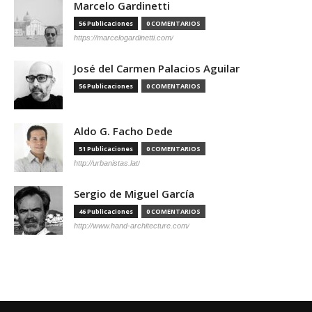
Marcelo Gardinetti
56 Publicaciones
0 COMENTARIOS
https://marcelogardinetti.com/
José del Carmen Palacios Aguilar
56 Publicaciones
0 COMENTARIOS
Aldo G. Facho Dede
51 Publicaciones
0 COMENTARIOS
http://urbanistas.lat/
Sergio de Miguel García
46 Publicaciones
0 COMENTARIOS
http://www.hand-architecture.com/