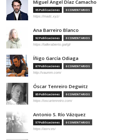
Miguel Ángel Díaz Camacho
95 Publicaciones
0 COMENTARIOS
https://madc.xyz/
Ana Barreiro Blanco
92 Publicaciones
0 COMENTARIOS
https://tallerabierto.gal/gl/
Íñigo García Odiaga
87 Publicaciones
0 COMENTARIOS
http://vaumm.com/
Óscar Tenreiro Degwitz
85 Publicaciones
0 COMENTARIOS
https://oscartenreiro.com/
Antonio S. Río Vázquez
57 Publicaciones
0 COMENTARIOS
https://asrv.es/