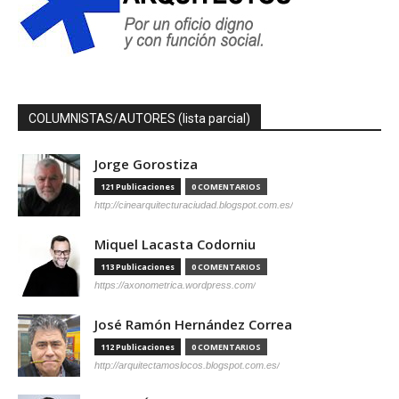
COLUMNISTAS/AUTORES (lista parcial)
Jorge Gorostiza
121 Publicaciones
0 COMENTARIOS
http://cinearquitecturaciudad.blogspot.com.es/
Miquel Lacasta Codorniu
113 Publicaciones
0 COMENTARIOS
https://axonometrica.wordpress.com/
José Ramón Hernández Correa
112 Publicaciones
0 COMENTARIOS
http://arquitectamoslocos.blogspot.com.es/