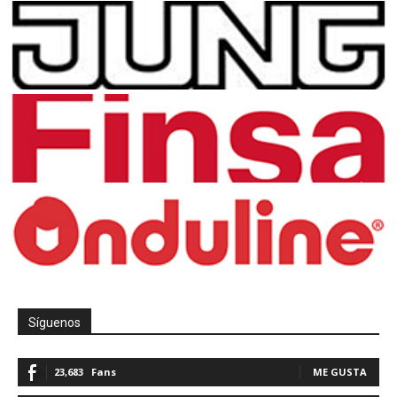
Síguenos
23,683
Fans
ME GUSTA