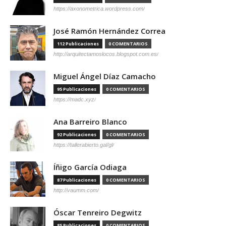
https://axonometrica.wordpress.com/
José Ramón Hernández Correa
112 Publicaciones
0 COMENTARIOS
http://arquitectamoslocos.blogspot.com.es/
Miguel Ángel Díaz Camacho
95 Publicaciones
0 COMENTARIOS
https://madc.xyz/
Ana Barreiro Blanco
92 Publicaciones
0 COMENTARIOS
https://tallerabierto.gal/gl/
Íñigo García Odiaga
87 Publicaciones
0 COMENTARIOS
http://vaumm.com/
Óscar Tenreiro Degwitz
85 Publicaciones
0 COMENTARIOS