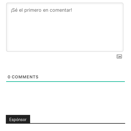
0
COMMENTS
Espónsor