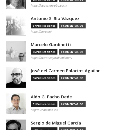
https://oscartenreiro.com/
Antonio S. Río Vázquez
57 Publicaciones
0 COMENTARIOS
https://asrv.es/
Marcelo Gardinetti
56 Publicaciones
0 COMENTARIOS
https://marcelogardinetti.com/
José del Carmen Palacios Aguilar
56 Publicaciones
0 COMENTARIOS
Aldo G. Facho Dede
51 Publicaciones
0 COMENTARIOS
http://urbanistas.lat/
Sergio de Miguel García