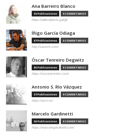
Ana Barreiro Blanco
92 Publicaciones
0 COMENTARIOS
https://tallerabierto.gal/gl/
Íñigo García Odiaga
87 Publicaciones
0 COMENTARIOS
http://vaumm.com/
Óscar Tenreiro Degwitz
85 Publicaciones
0 COMENTARIOS
https://oscartenreiro.com/
Antonio S. Río Vázquez
57 Publicaciones
0 COMENTARIOS
https://asrv.es/
Marcelo Gardinetti
56 Publicaciones
0 COMENTARIOS
https://marcelogardinetti.com/