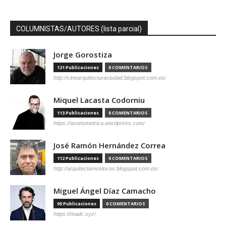
COLUMNISTAS/AUTORES (lista parcial)
Jorge Gorostiza
121 Publicaciones
0 COMENTARIOS
http://cinearquitecturaciudad.blogspot.com.es/
Miquel Lacasta Codorniu
113 Publicaciones
0 COMENTARIOS
https://axonometrica.wordpress.com/
José Ramón Hernández Correa
112 Publicaciones
0 COMENTARIOS
http://arquitectamoslocos.blogspot.com.es/
Miguel Ángel Díaz Camacho
95 Publicaciones
0 COMENTARIOS
https://madc.xyz/