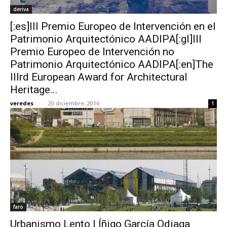
deriva
[:es]III Premio Europeo de Intervención en el
Patrimonio Arquitectónico AADIPA[:gl]III
Premio Europeo de Intervención no
Patrimonio Arquitectónico AADIPA[:en]The
IIIrd European Award for Architectural
Heritage...
veredes
-
20 diciembre, 2016
1
faro
Urbanismo Lento | Íñigo García Odiaga