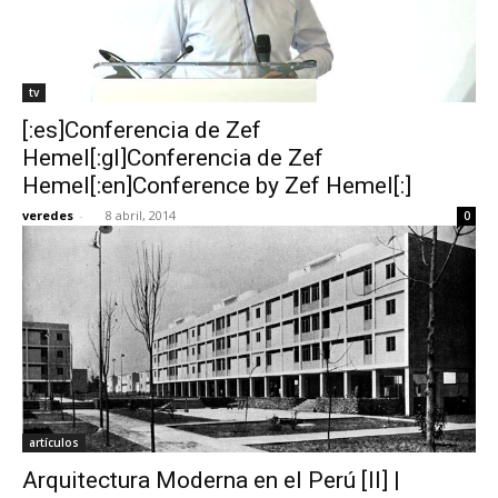
tv
[:es]Conferencia de Zef
Hemel[:gl]Conferencia de Zef
Hemel[:en]Conference by Zef Hemel[:]
veredes
-
8 abril, 2014
0
artículos
Arquitectura Moderna en el Perú [II] |