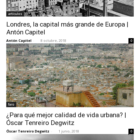
artículos
Londres, la capital más grande de Europa |
Antón Capitel
Antón Capitel
-
8 octubre, 2018
0
faro
¿Para qué mejor calidad de vida urbana? |
Óscar Tenreiro Degwitz
Óscar Tenreiro Degwitz
-
1 junio, 2018
0