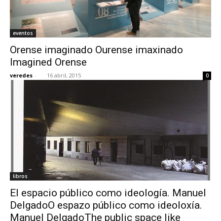
eventos
Orense imaginado Ourense imaxinado
Imagined Orense
veredes
-
16 abril, 2015
0
libros
El espacio público como ideología. Manuel
DelgadoO espazo público como ideoloxía.
Manuel DelgadoThe public space like