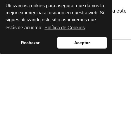
También puede
Utilizamos cookies para asegurar que damos la
Iniciar una búsqueda de similitud avanzada
para este
mejor experiencia al usuario en nuestra web. Si
artículo.
sigues utilizando este sitio asumiremos que
estás de acuerdo.
Política de Cookies
Rechazar
Aceptar