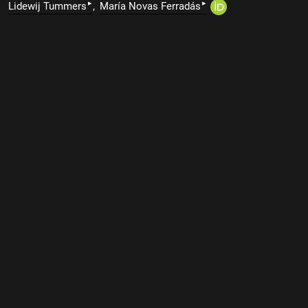
▸
▸
Lidewij Tummers
María Novas Ferradás