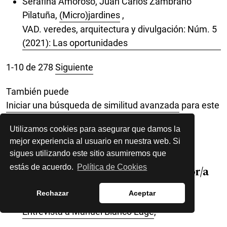
Serafina Amoroso, Juan Carlos Zambrano
Pilatuña,
(Micro)jardines
,
VAD. veredes, arquitectura y divulgación: Núm. 5
(2021): Las oportunidades
1-10 de 278
Siguiente
También puede
Iniciar una búsqueda de similitud avanzada
para este
artículo.
Utilizamos cookies para asegurar que damos la
mejor experiencia al usuario en nuestra web. Si
sigues utilizando este sitio asumiremos que
estás de acuerdo.
Política de Cookies
Artículos más leídos del mismo autor/a
Rechazar
Aceptar
María-Elia Gutiérrez-Mozo,
Entrevista a Manuel Blanco Lage
,
VAD. veredes, arquitectura y divulgación: Núm.