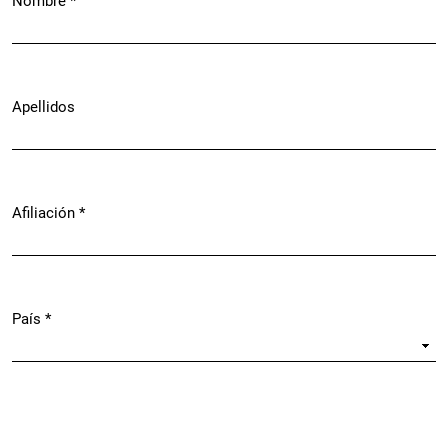
Nombre
*
Obligatorio
Apellidos
Afiliación
*
Obligatorio
País
*
Obligatorio