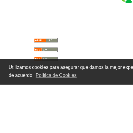
Utilizamos cookies para asegurar que damos la mejor experi
de acuerdo.
Política de Cookies
Aviso Legal
|
Política de Privacidad
|
Po
Patrocinado
|
Sobre la Revista
|
Conta
ISSN 2659-9139 | 