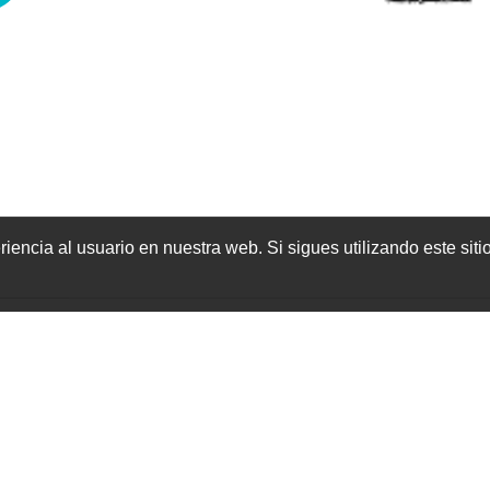
encia al usuario en nuestra web. Si sigues utilizando este sit
lítica de Cookies
cto
e-ISSN 2659-9198