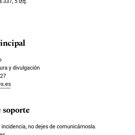
 337, 5 izq.
incipal
o
ura y divulgación
27
s.es
 soporte
r incidencia, no dejes de comunicárnosla.
es