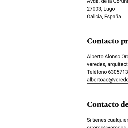
Avda. de la Coruña
27003, Lugo
Galicia, España
Contacto pr
Alberto Alonso Or
veredes, arquitect
Teléfono
6305713
albertoao@verede
Contacto de
Si tienes cualquie
errores@veredes.