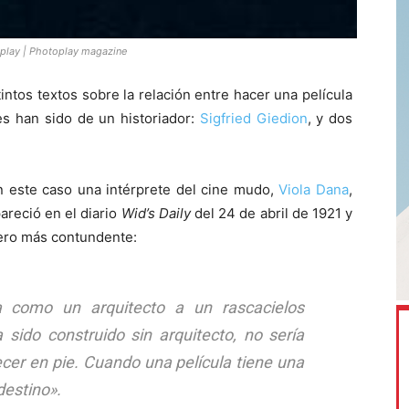
oplay
| Photoplay magazine
intos textos sobre la relación entre hacer una película
res han sido de un historiador:
Sigfried Giedion
, y dos
n este caso una intérprete del cine mudo,
Viola Dana
,
pareció en el diario
Wid’s Daily
del 24 de abril de 1921 y
pero más contundente:
la como un arquitecto a un rascacielos
 sido construido sin arquitecto, no sería
cer en pie. Cuando una película tiene una
destino
».