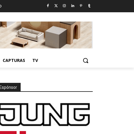
D
CAPTURAS
TV
Espónsor