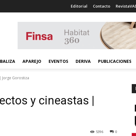
Editorial
Contacto
RevistaVA
BALIZA
APAREJO
EVENTOS
DERIVA
PUBLICACIONES
| Jorge Gorostiza
ectos y cineastas |
5396
0