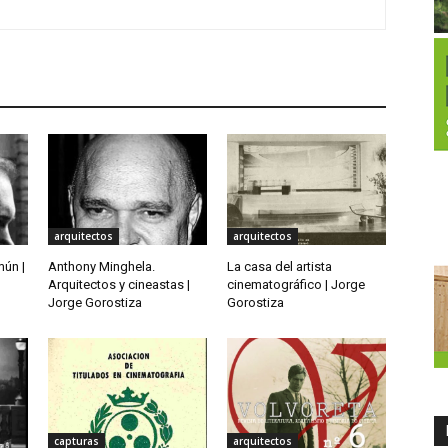
arquitectos
arquitectos
mún |
Anthony Minghela.
La casa del artista
Arquitectos y cineastas |
cinematográfico | Jorge
Jorge Gorostiza
Gorostiza
capturas
arquitectos