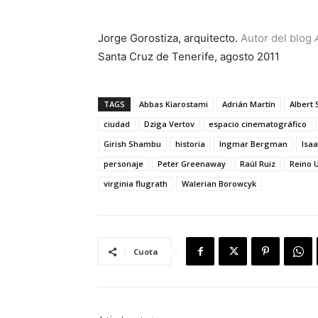
Jorge Gorostiza, arquitecto.
Autor del blog
Santa Cruz de Tenerife, agosto 2011
TAGS
Abbas Kiarostami
Adrián Martín
Albert
ciudad
Dziga Vertov
espacio cinematográfico
Girish Shambu
historia
Ingmar Bergman
Isa
personaje
Peter Greenaway
Raúl Ruiz
Reino 
virginia flugrath
Walerian Borowcyk
Cuota