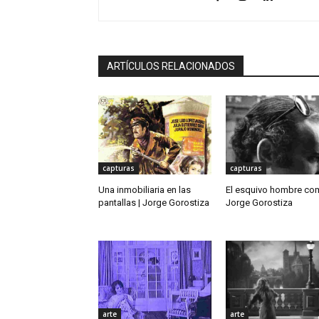
ARTÍCULOS RELACIONADOS
capturas
capturas
Una inmobiliaria en las
El esquivo hombre co
pantallas | Jorge Gorostiza
Jorge Gorostiza
arte
arte