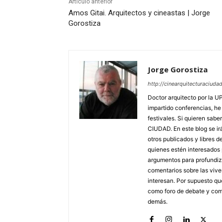
Artículo anterior
Amos Gitai. Arquitectos y cineastas | Jorge
Gorostiza
Jorge Gorostiza
http://cinearquitecturaciud
Doctor arquitecto por la U
impartido conferencias, he
festivales. Si quieren sa
CIUDAD. En este blog se ir
otros publicados y libres d
quienes estén interesados p
argumentos para profundiza
comentarios sobre las viv
interesan. Por supuesto qu
como foro de debate y com
demás.