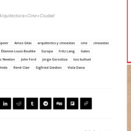
Arquitectura+Cine+Ciudad
 Speer
Amos Gitai
arquitectos y cineastas
cine
cineastas
Étienne-Louis Boullée
Europa
Fritz Lang
Gales
ac Newton
John Ford
Jorge Gorostiza
luis buñuel
Unido
René Clair
Sigfried Giedion
Viola Dana