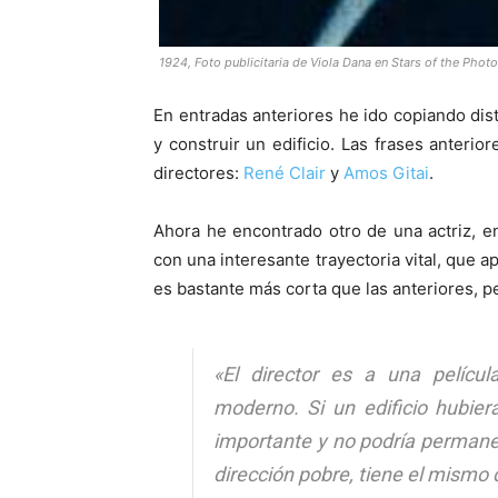
1924, Foto publicitaria de Viola Dana en
Stars of the Phot
En entradas anteriores he ido copiando dist
y construir un edificio. Las frases anterio
directores:
René Clair
y
Amos Gitai
.
Ahora he encontrado otro de una actriz, e
con una interesante trayectoria vital, que a
es bastante más corta que las anteriores, 
«
El director es a una pelícu
moderno. Si un edificio hubiera
importante y no podría permane
dirección pobre, tiene el mismo 