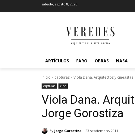
sábado, agosto 8, 2026
ARTÍCULOS
FARO
OBRAS
NASA
Inicio
capturas
Viola Dana. Arquitectos y cineastas 
capturas
cine
Viola Dana. Arquit
Jorge Gorostiza
By
Jorge Gorostiza
23 septiembre, 2011