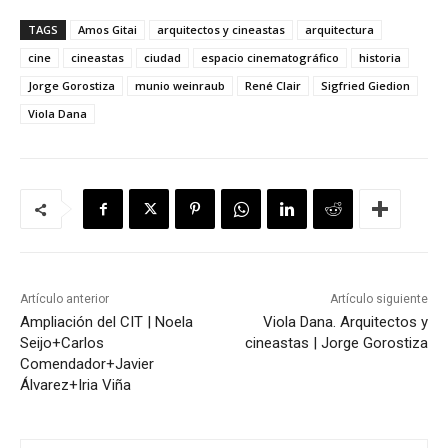
TAGS
Amos Gitai
arquitectos y cineastas
arquitectura
cine
cineastas
ciudad
espacio cinematográfico
historia
Jorge Gorostiza
munio weinraub
René Clair
Sigfried Giedion
Viola Dana
Artículo anterior
Artículo siguiente
Ampliación del CIT | Noela
Viola Dana. Arquitectos y
Seijo+Carlos
cineastas | Jorge Gorostiza
Comendador+Javier
Álvarez+Iria Viña