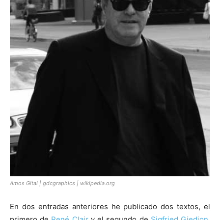
[:]
Amos Gitai | gdcgraphics | wikipedia.org
En dos entradas anteriores he publicado dos textos, el
primero de
René Clair
y el segundo de
Sigfried Giedion
,