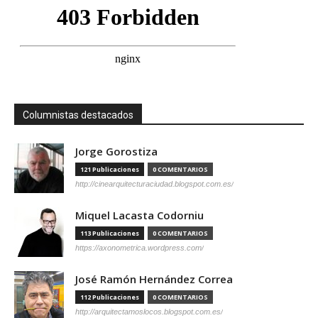
Columnistas destacados
Jorge Gorostiza
121 Publicaciones
0 COMENTARIOS
http://cinearquitecturaciudad.blogspot.com.es/
Miquel Lacasta Codorniu
113 Publicaciones
0 COMENTARIOS
https://axonometrica.wordpress.com/
José Ramón Hernández Correa
112 Publicaciones
0 COMENTARIOS
http://arquitectamoslocos.blogspot.com.es/