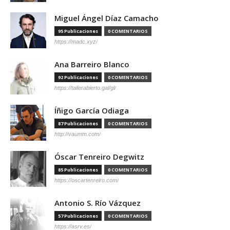
Miguel Ángel Díaz Camacho
95 Publicaciones
0 COMENTARIOS
https://madc.xyz/
Ana Barreiro Blanco
92 Publicaciones
0 COMENTARIOS
https://tallerabierto.gal/gl/
Íñigo García Odiaga
87 Publicaciones
0 COMENTARIOS
http://vaumm.com/
Óscar Tenreiro Degwitz
85 Publicaciones
0 COMENTARIOS
https://oscartenreiro.com/
Antonio S. Río Vázquez
57 Publicaciones
0 COMENTARIOS
https://asrv.es/