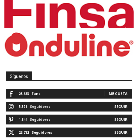
Síguenos
23,683
Fans
ME GUSTA
5,321
Seguidores
SEGUIR
1,844
Seguidores
SEGUIR
23,782
Seguidores
SEGUIR