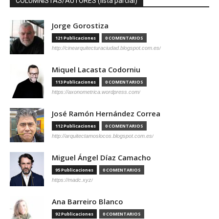
COLUMNISTAS/AUTORES (lista parcial)
Jorge Gorostiza
121 Publicaciones
0 COMENTARIOS
http://cinearquitecturaciudad.blogspot.com.es/
Miquel Lacasta Codorniu
113 Publicaciones
0 COMENTARIOS
https://axonometrica.wordpress.com/
José Ramón Hernández Correa
112 Publicaciones
0 COMENTARIOS
http://arquitectamoslocos.blogspot.com.es/
Miguel Ángel Díaz Camacho
95 Publicaciones
0 COMENTARIOS
https://madc.xyz/
Ana Barreiro Blanco
92 Publicaciones
0 COMENTARIOS