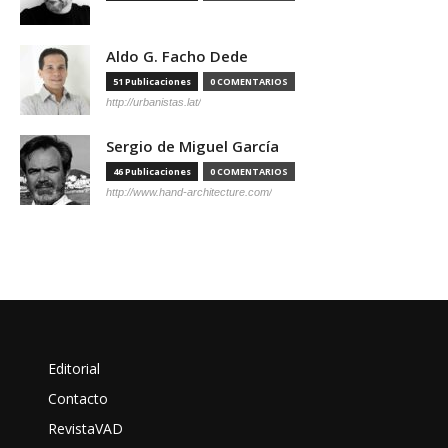
Aldo G. Facho Dede
51 Publicaciones
0 COMENTARIOS
http://urbanistas.lat/
Sergio de Miguel García
46 Publicaciones
0 COMENTARIOS
http://www.hand-architecture.com/
Editorial
Contacto
RevistaVAD