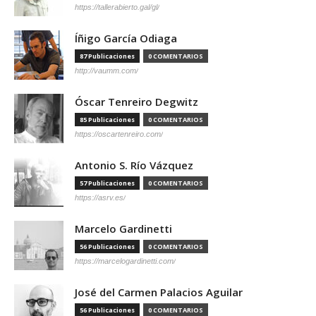
https://tallerabierto.gal/gl/
Íñigo García Odiaga
87 Publicaciones
0 COMENTARIOS
http://vaumm.com/
Óscar Tenreiro Degwitz
85 Publicaciones
0 COMENTARIOS
https://oscartenreiro.com/
Antonio S. Río Vázquez
57 Publicaciones
0 COMENTARIOS
https://asrv.es/
Marcelo Gardinetti
56 Publicaciones
0 COMENTARIOS
https://marcelogardinetti.com/
José del Carmen Palacios Aguilar
56 Publicaciones
0 COMENTARIOS