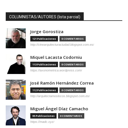
COLUMNISTAS/AUTORES (lista parcial)
Jorge Gorostiza
121 Publicaciones
0 COMENTARIOS
http://cinearquitecturaciudad.blogspot.com.es/
Miquel Lacasta Codorniu
113 Publicaciones
0 COMENTARIOS
https://axonometrica.wordpress.com/
José Ramón Hernández Correa
112 Publicaciones
0 COMENTARIOS
http://arquitectamoslocos.blogspot.com.es/
Miguel Ángel Díaz Camacho
95 Publicaciones
0 COMENTARIOS
https://madc.xyz/