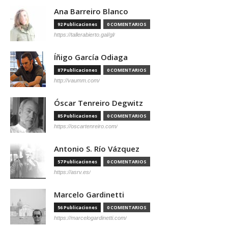
Ana Barreiro Blanco
92 Publicaciones
0 COMENTARIOS
https://tallerabierto.gal/gl/
Íñigo García Odiaga
87 Publicaciones
0 COMENTARIOS
http://vaumm.com/
Óscar Tenreiro Degwitz
85 Publicaciones
0 COMENTARIOS
https://oscartenreiro.com/
Antonio S. Río Vázquez
57 Publicaciones
0 COMENTARIOS
https://asrv.es/
Marcelo Gardinetti
56 Publicaciones
0 COMENTARIOS
https://marcelogardinetti.com/