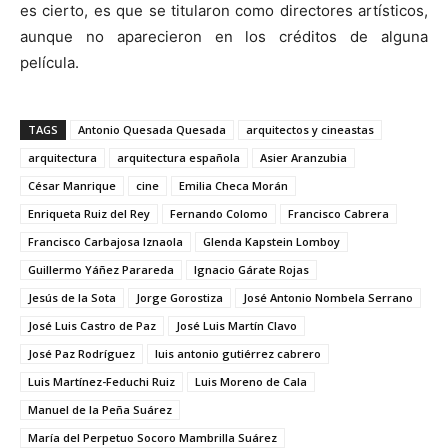
es cierto, es que se titularon como directores artísticos,
aunque no aparecieron en los créditos de alguna
película.
TAGS
Antonio Quesada Quesada
arquitectos y cineastas
arquitectura
arquitectura española
Asier Aranzubia
César Manrique
cine
Emilia Checa Morán
Enriqueta Ruiz del Rey
Fernando Colomo
Francisco Cabrera
Francisco Carbajosa Iznaola
Glenda Kapstein Lomboy
Guillermo Yáñez Parareda
Ignacio Gárate Rojas
Jesús de la Sota
Jorge Gorostiza
José Antonio Nombela Serrano
José Luis Castro de Paz
José Luis Martín Clavo
José Paz Rodríguez
luis antonio gutiérrez cabrero
Luis Martínez-Feduchi Ruiz
Luis Moreno de Cala
Manuel de la Peña Suárez
María del Perpetuo Socoro Mambrilla Suárez