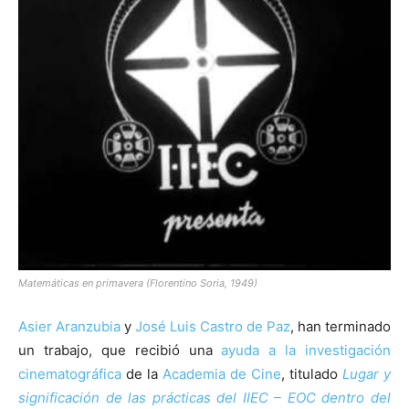
[:]
Matemáticas en primavera (Florentino Soria, 1949)
Asier Aranzubia
y
José Luis Castro de Paz
, han terminado
un trabajo, que recibió una
ayuda a la investigación
cinematográfica
de la
Academia de Cine
, titulado
Lugar y
significación de las prácticas del IIEC – EOC dentro del