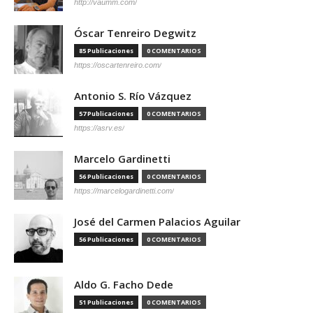
http://vaumm.com/
Óscar Tenreiro Degwitz
85 Publicaciones
0 COMENTARIOS
https://oscartenreiro.com/
Antonio S. Río Vázquez
57 Publicaciones
0 COMENTARIOS
https://asrv.es/
Marcelo Gardinetti
56 Publicaciones
0 COMENTARIOS
https://marcelogardinetti.com/
José del Carmen Palacios Aguilar
56 Publicaciones
0 COMENTARIOS
Aldo G. Facho Dede
51 Publicaciones
0 COMENTARIOS