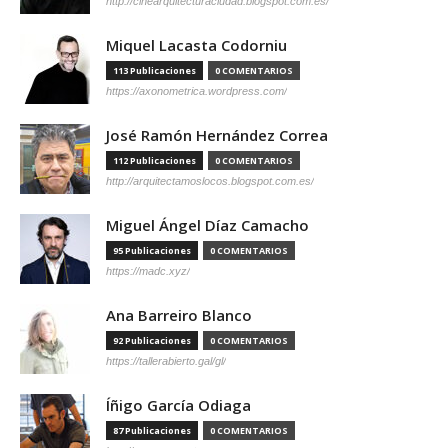
http://cinearquitecturaciudad.blogspot.com.es/
Miquel Lacasta Codorniu
113 Publicaciones
0 COMENTARIOS
https://axonometrica.wordpress.com/
José Ramón Hernández Correa
112 Publicaciones
0 COMENTARIOS
http://arquitectamoslocos.blogspot.com.es/
Miguel Ángel Díaz Camacho
95 Publicaciones
0 COMENTARIOS
https://madc.xyz/
Ana Barreiro Blanco
92 Publicaciones
0 COMENTARIOS
https://tallerabierto.gal/gl/
Íñigo García Odiaga
87 Publicaciones
0 COMENTARIOS