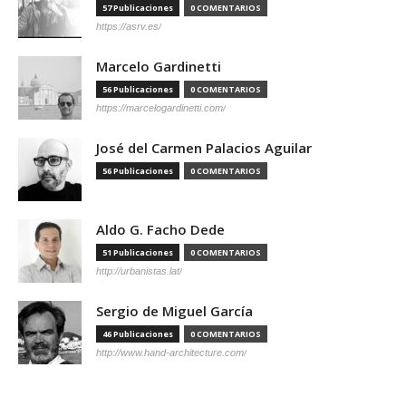
57 Publicaciones
0 COMENTARIOS
https://asrv.es/
Marcelo Gardinetti
56 Publicaciones
0 COMENTARIOS
https://marcelogardinetti.com/
José del Carmen Palacios Aguilar
56 Publicaciones
0 COMENTARIOS
Aldo G. Facho Dede
51 Publicaciones
0 COMENTARIOS
http://urbanistas.lat/
Sergio de Miguel García
46 Publicaciones
0 COMENTARIOS
http://www.hand-architecture.com/