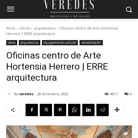
Inicio
obras
arquitectura
Oficinas centro de Arte Hortensia
Herrero | ERRE arquitectura
obras
arquitectura
equipamiento cultural
rehabilitación
Oficinas centro de Arte
Hortensia Herrero | ERRE
arquitectura
By
veredes
28 diciembre, 2022
4011
0