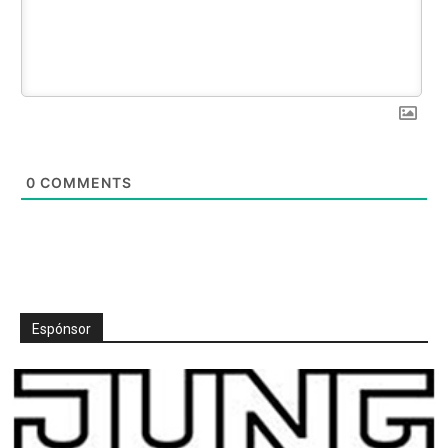
0
COMMENTS
Espónsor