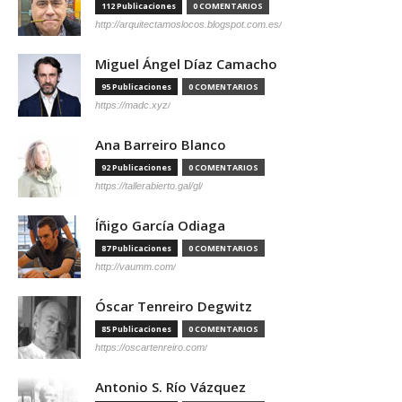
112 Publicaciones
0 COMENTARIOS
http://arquitectamoslocos.blogspot.com.es/
Miguel Ángel Díaz Camacho
95 Publicaciones
0 COMENTARIOS
https://madc.xyz/
Ana Barreiro Blanco
92 Publicaciones
0 COMENTARIOS
https://tallerabierto.gal/gl/
Íñigo García Odiaga
87 Publicaciones
0 COMENTARIOS
http://vaumm.com/
Óscar Tenreiro Degwitz
85 Publicaciones
0 COMENTARIOS
https://oscartenreiro.com/
Antonio S. Río Vázquez