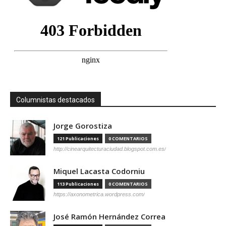
Columnistas destacados
Jorge Gorostiza
121 Publicaciones
0 COMENTARIOS
http://cinearquitecturaciudad.blogspot.com.es/
Miquel Lacasta Codorniu
113 Publicaciones
0 COMENTARIOS
https://axonometrica.wordpress.com/
José Ramón Hernández Correa