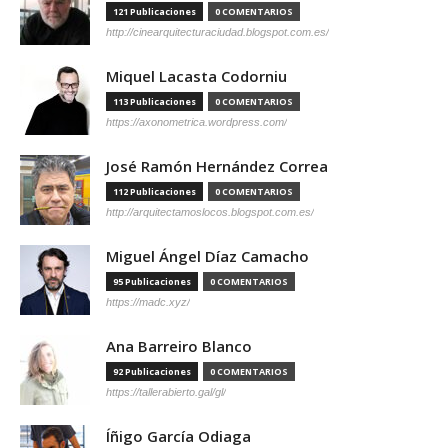
121 Publicaciones
0 COMENTARIOS
http://cinearquitecturaciudad.blogspot.com.es/
Miquel Lacasta Codorniu
113 Publicaciones
0 COMENTARIOS
https://axonometrica.wordpress.com/
José Ramón Hernández Correa
112 Publicaciones
0 COMENTARIOS
http://arquitectamoslocos.blogspot.com.es/
Miguel Ángel Díaz Camacho
95 Publicaciones
0 COMENTARIOS
https://madc.xyz/
Ana Barreiro Blanco
92 Publicaciones
0 COMENTARIOS
https://tallerabierto.gal/gl/
Íñigo García Odiaga