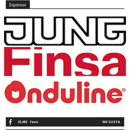
Espónsor
23,683
Fans
ME GUSTA