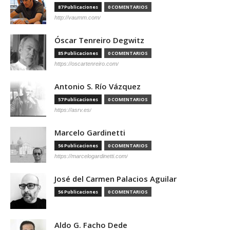
87 Publicaciones
0 COMENTARIOS
http://vaumm.com/
Óscar Tenreiro Degwitz
85 Publicaciones
0 COMENTARIOS
https://oscartenreiro.com/
Antonio S. Río Vázquez
57 Publicaciones
0 COMENTARIOS
https://asrv.es/
Marcelo Gardinetti
56 Publicaciones
0 COMENTARIOS
https://marcelogardinetti.com/
José del Carmen Palacios Aguilar
56 Publicaciones
0 COMENTARIOS
Aldo G. Facho Dede