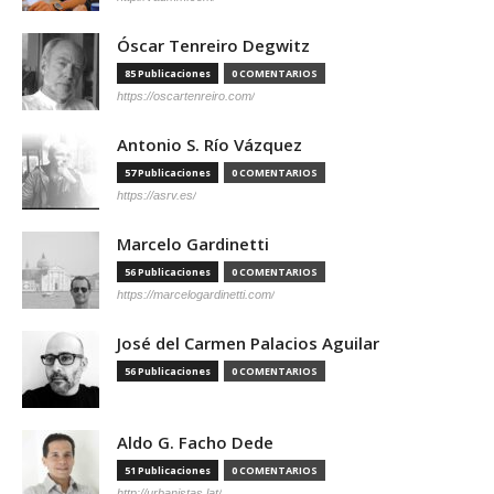
Óscar Tenreiro Degwitz
85 Publicaciones
0 COMENTARIOS
https://oscartenreiro.com/
Antonio S. Río Vázquez
57 Publicaciones
0 COMENTARIOS
https://asrv.es/
Marcelo Gardinetti
56 Publicaciones
0 COMENTARIOS
https://marcelogardinetti.com/
José del Carmen Palacios Aguilar
56 Publicaciones
0 COMENTARIOS
Aldo G. Facho Dede
51 Publicaciones
0 COMENTARIOS
http://urbanistas.lat/