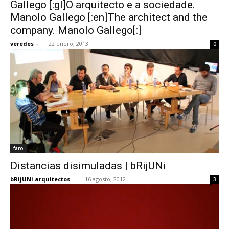
Gallego [:gl]O arquitecto e a sociedade.
Manolo Gallego [:en]The architect and the
company. Manolo Gallego[:]
veredes
-
22 enero, 2013
0
faro
Distancias disimuladas | bRijUNi
bRijUNi arquitectos
-
16 agosto, 2012
3