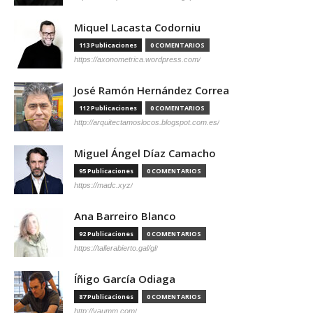
Miquel Lacasta Codorniu
113 Publicaciones
0 COMENTARIOS
https://axonometrica.wordpress.com/
José Ramón Hernández Correa
112 Publicaciones
0 COMENTARIOS
http://arquitectamoslocos.blogspot.com.es/
Miguel Ángel Díaz Camacho
95 Publicaciones
0 COMENTARIOS
https://madc.xyz/
Ana Barreiro Blanco
92 Publicaciones
0 COMENTARIOS
https://tallerabierto.gal/gl/
Íñigo García Odiaga
87 Publicaciones
0 COMENTARIOS
http://vaumm.com/