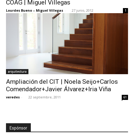
COAG | Miguel Villegas
Lourdes Bueno – Miguel Villegas
-
27 junio, 2012
1
arquitectura
Ampliación del CIT | Noela Seijo+Carlos
Comendador+Javier Álvarez+Iria Viña
veredes
-
22 septiembre, 2011
61
Espónsor