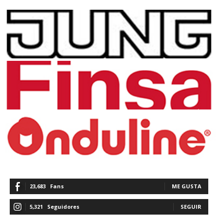
23,683
Fans
ME GUSTA
5,321
Seguidores
SEGUIR