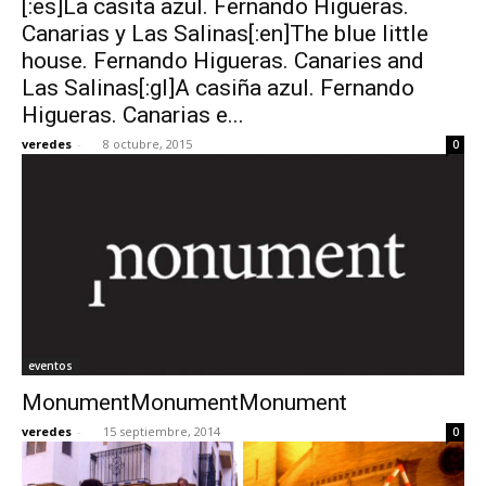
[:es]La casita azul. Fernando Higueras.
Canarias y Las Salinas[:en]The blue little
house. Fernando Higueras. Canaries and
Las Salinas[:gl]A casiña azul. Fernando
Higueras. Canarias e...
veredes
-
8 octubre, 2015
0
eventos
MonumentMonumentMonument
veredes
-
15 septiembre, 2014
0