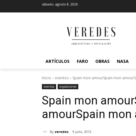
sábado, agosto 8, 2026
ARTÍCULOS
FARO
OBRAS
NASA
Inicio
eventos
Spain mon amourSpain mon amourS
eventos
exposiciones
Spain mon amour
amour
Spain mon
By
veredes
9 julio, 2012