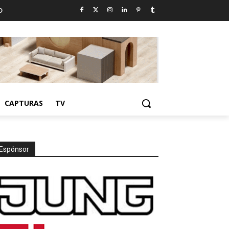
D
CAPTURAS
TV
Espónsor