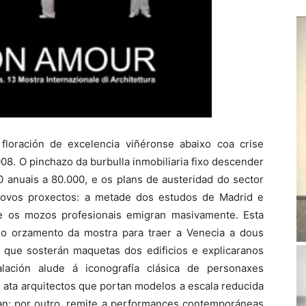
floración de excelencia viñéronse abaixo coa crise
008. O pinchazo da burbulla inmobiliaria fixo descender
 anuais a 80.000, e os plans de austeridad do sector
novos proxectos: a metade dos estudos de Madrid e
 e os mozos profesionais emigran masivamente. Esta
o o orzamento da mostra para traer a Venecia a dous
, que sosterán maquetas dos edificios e explicaranos
alación alude á iconografía clásica de personaxes
ou ata arquitectos que portan modelos a escala reducida
n; por outro, remite a performances contemporáneas