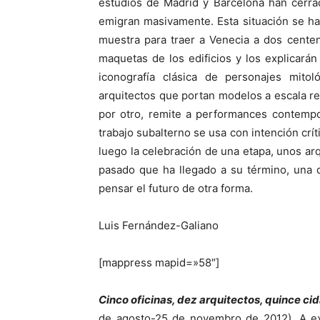
estudios de Madrid y Barcelona han cerrad
emigran masivamente. Esta situación se ha
muestra para traer a Venecia a dos cente
maquetas de los edificios y los explicarán a
iconografía clásica de personajes mitol
arquitectos que portan modelos a escala r
por otro, remite a performances contemp
trabajo subalterno se usa con intención crí
luego la celebración de una etapa, unos ar
pasado que ha llegado a su término, una 
pensar el futuro de otra forma.
Luis Fernández-Galiano
[mappress mapid=»58″]
Cinco oficinas, dez arquitectos, quince ci
de agosto-25 de novembro de 2012). A exp