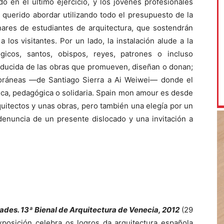
o en el último ejercicio, y los jóvenes profesionales
 querido abordar utilizando todo el presupuesto de la
nares de estudiantes de arquitectura, que sostendrán
 los visitantes. Por un lado, la instalación alude a la
ógicos, santos, obispos, reyes, patrones o incluso
educida de las obras que promueven, diseñan o donan;
oráneas —de Santiago Sierra a Ai Weiwei— donde el
tica, pedagógica o solidaria. Spain mon amour es desde
quitectos y unas obras, pero también una elegía por un
denuncia de un presente dislocado y una invitación a
dades. 13ª Bienal de Arquitectura de Venecia, 2012
(29
osición celebra os logros da arquitectura española