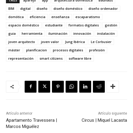
TAGS
aparejo
app
arquitectura doméstica
Bauhaus
BIM
digital
diseño
diseño doméstico
diseño ordenador
domótica
eficiencia
enseñanza
escaparatismo
espacio doméstico
estudiante
formatos digitales
gestión
guia
herramienta
iluminación
innovación
instalación
joven arquitecto
joven valor
Jung Ibérica
Le Corbusier
máster
planificacion
procesos digitales
profesión
representación
smart citizens
software libre
Artículo anterior
Artículo siguiente
Apartamento Travessera |
Circus | Miquel Lacasta
Marcos Miguélez