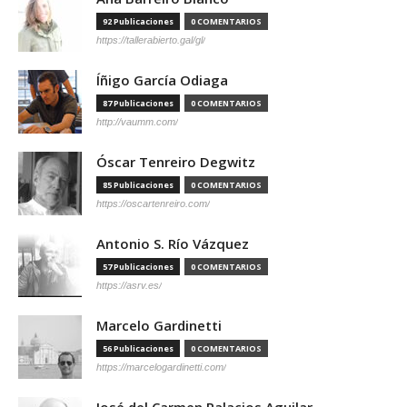
92 Publicaciones
0 COMENTARIOS
https://tallerabierto.gal/gl/
Íñigo García Odiaga
87 Publicaciones
0 COMENTARIOS
http://vaumm.com/
Óscar Tenreiro Degwitz
85 Publicaciones
0 COMENTARIOS
https://oscartenreiro.com/
Antonio S. Río Vázquez
57 Publicaciones
0 COMENTARIOS
https://asrv.es/
Marcelo Gardinetti
56 Publicaciones
0 COMENTARIOS
https://marcelogardinetti.com/
José del Carmen Palacios Aguilar