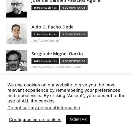
56 Publicaciones
0 COMENTARIOS
Aldo G. Facho Dede
51 Publicaciones
0 COMENTARIOS
http://urbanistas.lat/
Sergio de Miguel García
46 Publicaciones
0 COMENTARIOS
http://www.hand-architecture.com/
We use cookies on our website to give you the most
relevant experience by remembering your preferences
and repeat visits. By clicking “Accept”, you consent to the
Suscripción
use of ALL the cookies.
Do not sell my personal information
.
3
Configuración de cookies
ACEPTAR