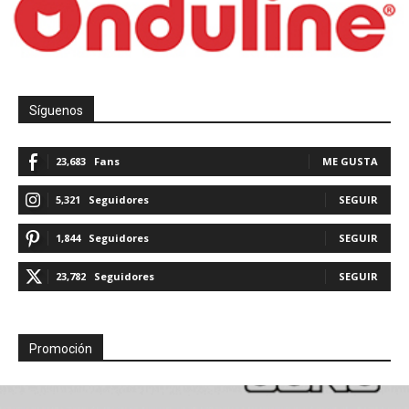
Síguenos
23,683
Fans
ME GUSTA
5,321
Seguidores
SEGUIR
1,844
Seguidores
SEGUIR
23,782
Seguidores
SEGUIR
Promoción