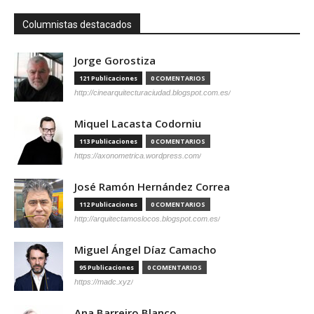
Columnistas destacados
Jorge Gorostiza
121 Publicaciones
0 COMENTARIOS
http://cinearquitecturaciudad.blogspot.com.es/
Miquel Lacasta Codorniu
113 Publicaciones
0 COMENTARIOS
https://axonometrica.wordpress.com/
José Ramón Hernández Correa
112 Publicaciones
0 COMENTARIOS
http://arquitectamoslocos.blogspot.com.es/
Miguel Ángel Díaz Camacho
95 Publicaciones
0 COMENTARIOS
https://madc.xyz/
Ana Barreiro Blanco