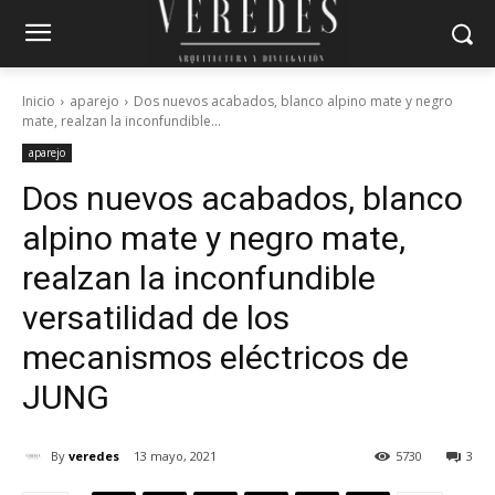
Inicio
aparejo
Dos nuevos acabados, blanco alpino mate y negro
mate, realzan la inconfundible...
aparejo
Dos nuevos acabados, blanco
alpino mate y negro mate,
realzan la inconfundible
versatilidad de los
mecanismos eléctricos de
JUNG
By
veredes
13 mayo, 2021
5730
3