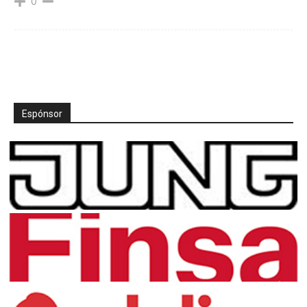
0
Espónsor