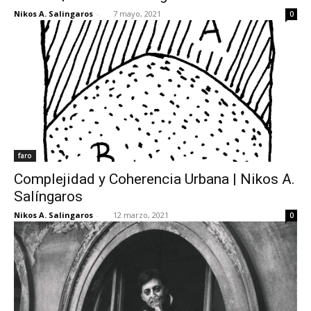
Nikos A. Salingaros
-
7 mayo, 2021
0
faro
Complejidad y Coherencia Urbana | Nikos A.
Salíngaros
Nikos A. Salingaros
-
12 marzo, 2021
0