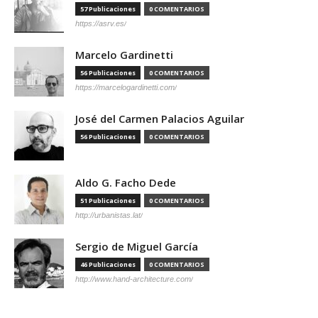
57 Publicaciones
0 COMENTARIOS
https://asrv.es/
Marcelo Gardinetti
56 Publicaciones
0 COMENTARIOS
https://marcelogardinetti.com/
José del Carmen Palacios Aguilar
56 Publicaciones
0 COMENTARIOS
Aldo G. Facho Dede
51 Publicaciones
0 COMENTARIOS
http://urbanistas.lat/
Sergio de Miguel García
46 Publicaciones
0 COMENTARIOS
http://www.hand-architecture.com/