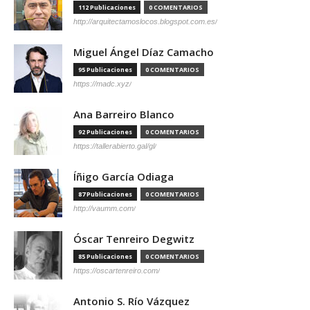
112 Publicaciones
0 COMENTARIOS
http://arquitectamoslocos.blogspot.com.es/
Miguel Ángel Díaz Camacho
95 Publicaciones
0 COMENTARIOS
https://madc.xyz/
Ana Barreiro Blanco
92 Publicaciones
0 COMENTARIOS
https://tallerabierto.gal/gl/
Íñigo García Odiaga
87 Publicaciones
0 COMENTARIOS
http://vaumm.com/
Óscar Tenreiro Degwitz
85 Publicaciones
0 COMENTARIOS
https://oscartenreiro.com/
Antonio S. Río Vázquez