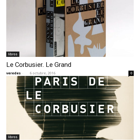
libros
Le Corbusier. Le Grand
veredes
-
6 octubre, 2016
0
libros