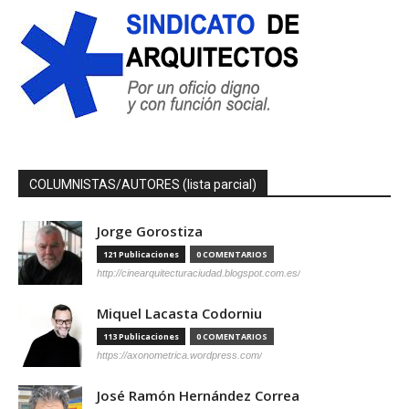
COLUMNISTAS/AUTORES (lista parcial)
Jorge Gorostiza
121 Publicaciones
0 COMENTARIOS
http://cinearquitecturaciudad.blogspot.com.es/
Miquel Lacasta Codorniu
113 Publicaciones
0 COMENTARIOS
https://axonometrica.wordpress.com/
José Ramón Hernández Correa