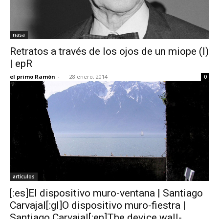
nasa
Retratos a través de los ojos de un miope (I)
| epR
el primo Ramón
-
28 enero, 2014
0
artículos
[:es]El dispositivo muro-ventana | Santiago
Carvajal[:gl]O dispositivo muro-fiestra |
Santiago Carvajal[:en]The device wall-