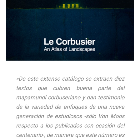
«De este extenso catálogo se extraen diez
textos que cubren buena parte del
mapamundi corbuseriano y dan testimonio
de la variedad de enfoques de una nueva
generación de estudiosos -sólo Von Moos
respecto a los publicados con ocasión del
centenario-, de manera que este número es