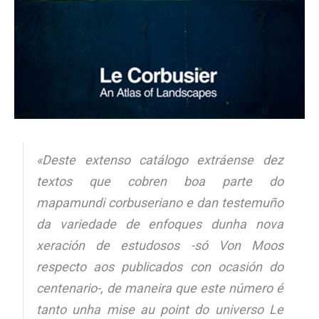
«Deste extenso catálogo extráense dez
textos que cobren boa parte do
mapamundi corbuseriano e dan testemuño
da variedade de enfoques dunha nova
xeración de estudosos -só Von Moos
respecto aos publicados con ocasión do
centenario-, de maneira que este número é
tanto unha
mise au point
do universo Le