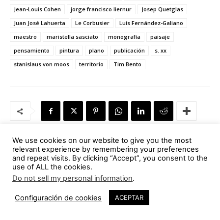
Jean-Louis Cohen
jorge francisco liernur
Josep Quetglas
Juan José Lahuerta
Le Corbusier
Luis Fernández-Galiano
maestro
maristella sasciato
monografía
paisaje
pensamiento
pintura
plano
publicación
s. xx
stanislaus von moos
territorio
Tim Bento
We use cookies on our website to give you the most
relevant experience by remembering your preferences
Artículo anterior
Artículo siguiente
and repeat visits. By clicking “Accept”, you consent to the
Territorios íntimos | Miquel
Ilmari Tapiovaara (1914-
use of ALL the cookies.
Lacasta Codorniu
1999). Una introducción
Ilmari
Do not sell my personal information
.
Tapiovaara (1914-1999).
Unha introducción
Ilmari
Configuración de cookies
ACEPTAR
Tapiovaara (1914-1999). An
introduction