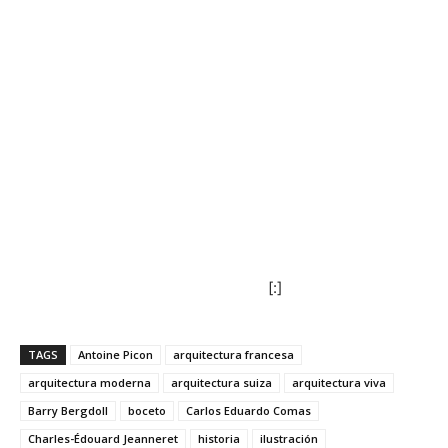
[:]
TAGS
Antoine Picon
arquitectura francesa
arquitectura moderna
arquitectura suiza
arquitectura viva
Barry Bergdoll
boceto
Carlos Eduardo Comas
Charles-Édouard Jeanneret
historia
ilustración