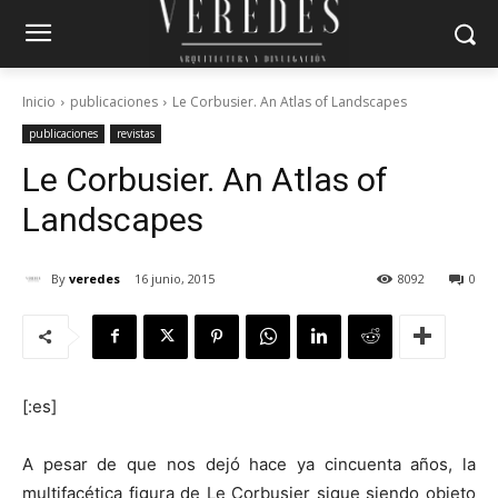
Inicio
publicaciones
Le Corbusier. An Atlas of Landscapes
publicaciones
revistas
Le Corbusier. An Atlas of
Landscapes
By
veredes
16 junio, 2015
8092
0
[:es]
A pesar de que nos dejó hace ya cincuenta años, la
multifacética figura de Le Corbusier sigue siendo objeto