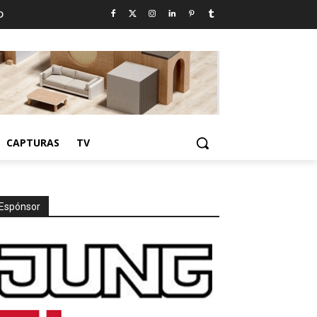
D
CAPTURAS
TV
Espónsor