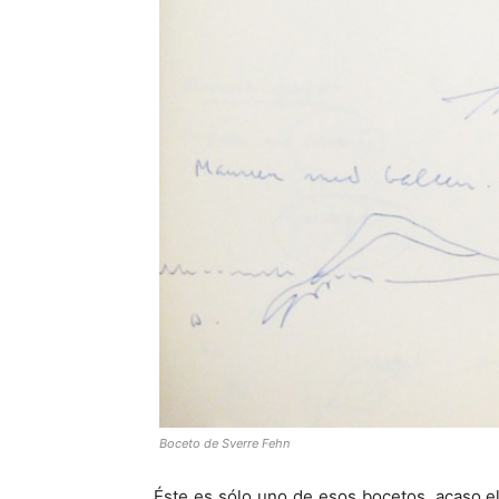
Boceto de Sverre Fehn
Éste es sólo uno de esos bocetos, acaso el 