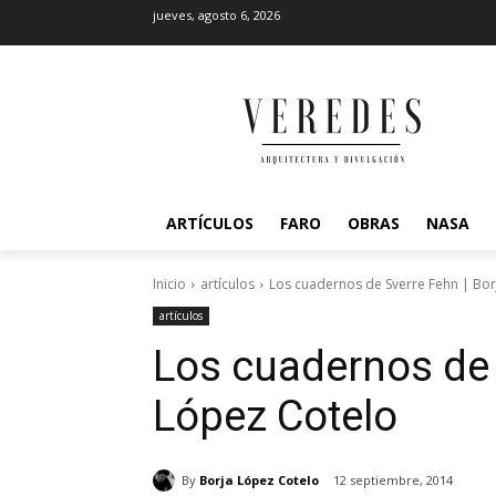
jueves, agosto 6, 2026
ARTÍCULOS
FARO
OBRAS
NASA
Inicio
artículos
Los cuadernos de Sverre Fehn | Bor
artículos
Los cuadernos de 
López Cotelo
By
Borja López Cotelo
12 septiembre, 2014