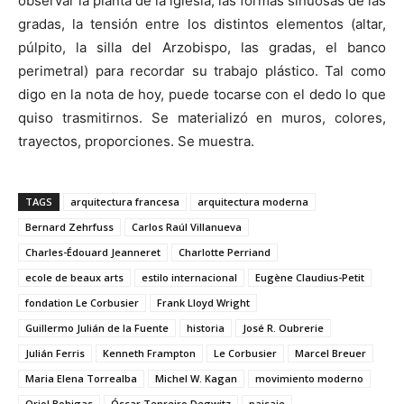
observar la planta de la iglesia, las formas sinuosas de las
gradas, la tensión entre los distintos elementos (altar,
púlpito, la silla del Arzobispo, las gradas, el banco
perimetral) para recordar su trabajo plástico. Tal como
digo en la nota de hoy, puede tocarse con el dedo lo que
quiso trasmitirnos. Se materializó en muros, colores,
trayectos, proporciones. Se muestra.
TAGS
arquitectura francesa
arquitectura moderna
Bernard Zehrfuss
Carlos Raúl Villanueva
Charles-Édouard Jeanneret
Charlotte Perriand
ecole de beaux arts
estilo internacional
Eugène Claudius-Petit
fondation Le Corbusier
Frank Lloyd Wright
Guillermo Julián de la Fuente
historia
José R. Oubrerie
Julián Ferris
Kenneth Frampton
Le Corbusier
Marcel Breuer
Maria Elena Torrealba
Michel W. Kagan
movimiento moderno
Oriol Bohigas
Óscar Tenreiro Degwitz
paisaje