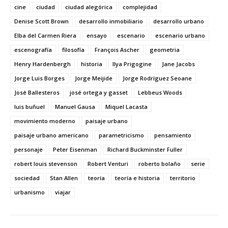
cine
ciudad
ciudad alegórica
complejidad
Denise Scott Brown
desarrollo inmobiliario
desarrollo urbano
Elba del Carmen Riera
ensayo
escenario
escenario urbano
escenografía
filosofía
François Ascher
geometria
Henry Hardenbergh
historia
Ilya Prigogine
Jane Jacobs
Jorge Luis Borges
Jorge Meijide
Jorge Rodríguez Seoane
José Ballesteros
josé ortega y gasset
Lebbeus Woods
luis buñuel
Manuel Gausa
Miquel Lacasta
movimiento moderno
paisaje urbano
paisaje urbano americano
parametricismo
pensamiento
personaje
Peter Eisenman
Richard Buckminster Fuller
robert louis stevenson
Robert Venturi
roberto bolaño
serie
sociedad
Stan Allen
teoría
teoría e historia
territorio
urbanismo
viajar