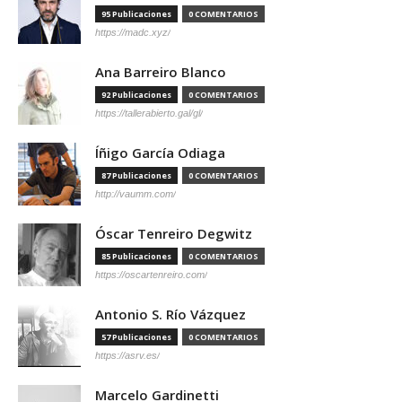
95 Publicaciones
0 COMENTARIOS
https://madc.xyz/
Ana Barreiro Blanco
92 Publicaciones
0 COMENTARIOS
https://tallerabierto.gal/gl/
Íñigo García Odiaga
87 Publicaciones
0 COMENTARIOS
http://vaumm.com/
Óscar Tenreiro Degwitz
85 Publicaciones
0 COMENTARIOS
https://oscartenreiro.com/
Antonio S. Río Vázquez
57 Publicaciones
0 COMENTARIOS
https://asrv.es/
Marcelo Gardinetti