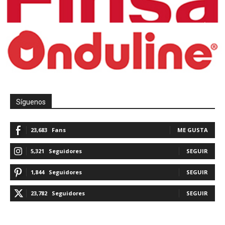
Síguenos
23,683
Fans
ME GUSTA
5,321
Seguidores
SEGUIR
1,844
Seguidores
SEGUIR
23,782
Seguidores
SEGUIR