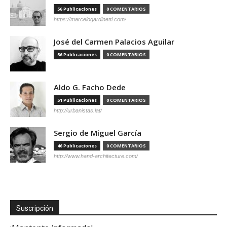
56 Publicaciones
0 COMENTARIOS
https://marcelogardinetti.com/
José del Carmen Palacios Aguilar
56 Publicaciones
0 COMENTARIOS
Aldo G. Facho Dede
51 Publicaciones
0 COMENTARIOS
http://urbanistas.lat/
Sergio de Miguel García
46 Publicaciones
0 COMENTARIOS
http://www.hand-architecture.com/
Suscripción