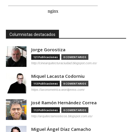
Columnistas destacados
Jorge Gorostiza
121 Publicaciones
0 COMENTARIOS
http://cinearquitecturaciudad.blogspot.com.es/
Miquel Lacasta Codorniu
113 Publicaciones
0 COMENTARIOS
https://axonometrica.wordpress.com/
José Ramón Hernández Correa
112 Publicaciones
0 COMENTARIOS
http://arquitectamoslocos.blogspot.com.es/
Miguel Ángel Díaz Camacho