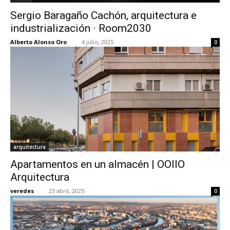
Sergio Baragaño Cachón, arquitectura e
industrialización · Room2030
Alberto Alonso Oro
-
4 julio, 2025
0
arquitectura
Apartamentos en un almacén | OOIIO
Arquitectura
veredes
-
23 abril, 2025
0