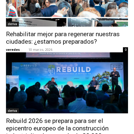
deriva
Rehabilitar mejor para regenerar nuestras
ciudades: ¿estamos preparados?
veredes
-
10 marzo, 2026
0
deriva
Rebuild 2026 se prepara para ser el
epicentro europeo de la construcción