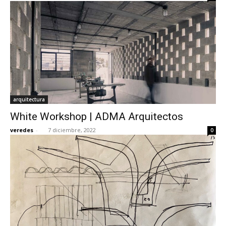
arquitectura
White Workshop | ADMA Arquitectos
veredes
-
7 diciembre, 2022
0