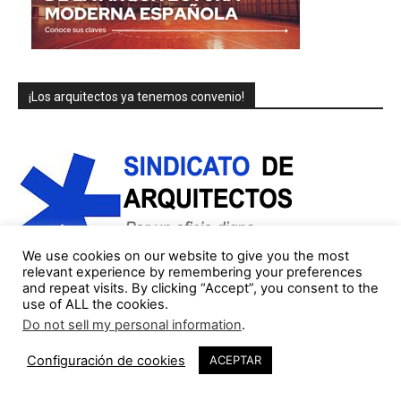
¡Los arquitectos ya tenemos convenio!
We use cookies on our website to give you the most
relevant experience by remembering your preferences
and repeat visits. By clicking “Accept”, you consent to the
use of ALL the cookies.
COLUMNISTAS/AUTORES (lista parcial)
Do not sell my personal information
.
Configuración de cookies
ACEPTAR
Jorge Gorostiza
121 Publicaciones
0 COMENTARIOS