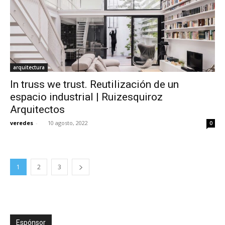
arquitectura
In truss we trust. Reutilización de un
espacio industrial | Ruizesquiroz
Arquitectos
veredes
-
10 agosto, 2022
0
1
2
3
Espónsor