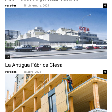
veredes
-
18 diciembre, 2024
0
tv
La Antigua Fábrica Clesa
veredes
-
18 abril, 2024
0