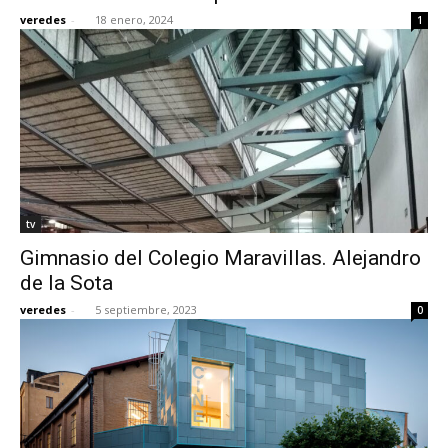
veredes
-
18 enero, 2024
1
tv
Gimnasio del Colegio Maravillas. Alejandro
de la Sota
veredes
-
5 septiembre, 2023
0