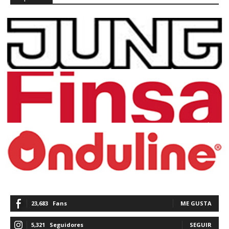
23,683
Fans
ME GUSTA
5,321
Seguidores
SEGUIR