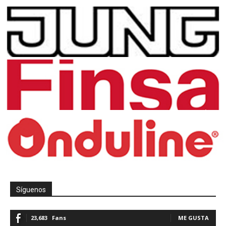
Síguenos
23,683
Fans
ME GUSTA