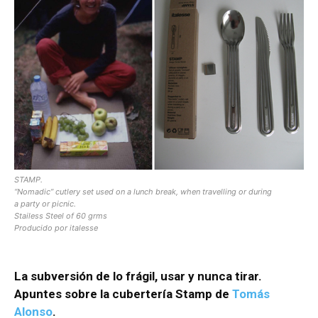
[:]
STAMP.
“Nomadic” cutlery set used on a lunch break, when travelling or during
a party or picnic.
Stailess Steel of 60 grms
Producido por italesse
La subversión de lo frágil, usar y nunca tirar.
Apuntes sobre la cubertería Stamp de
Tomás
Alonso
.