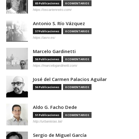
85 Publicaciones
0 COMENTARIOS
https://oscartenreiro.com/
Antonio S. Río Vázquez
57 Publicaciones
0 COMENTARIOS
https://asrv.es/
Marcelo Gardinetti
56 Publicaciones
0 COMENTARIOS
https://marcelogardinetti.com/
José del Carmen Palacios Aguilar
56 Publicaciones
0 COMENTARIOS
Aldo G. Facho Dede
51 Publicaciones
0 COMENTARIOS
http://urbanistas.lat/
Sergio de Miguel García