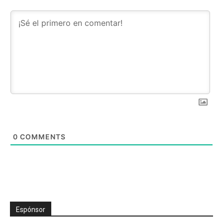
0
COMMENTS
Espónsor