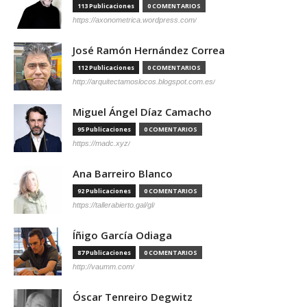
113 Publicaciones
0 COMENTARIOS
https://axonometrica.wordpress.com/
José Ramón Hernández Correa
112 Publicaciones
0 COMENTARIOS
http://arquitectamoslocos.blogspot.com.es/
Miguel Ángel Díaz Camacho
95 Publicaciones
0 COMENTARIOS
https://madc.xyz/
Ana Barreiro Blanco
92 Publicaciones
0 COMENTARIOS
https://tallerabierto.gal/gl/
Íñigo García Odiaga
87 Publicaciones
0 COMENTARIOS
http://vaumm.com/
Óscar Tenreiro Degwitz