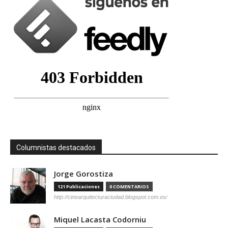
Columnistas destacados
Jorge Gorostiza
121 Publicaciones
0 COMENTARIOS
http://cinearquitecturaciudad.blogspot.com.es/
Miquel Lacasta Codorniu