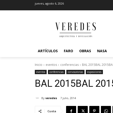
jueves, agosto 6, 2026
ARTÍCULOS
FARO
OBRAS
NASA
Inicio
eventos
conferencias
BAL 2015BAL 2015BA
eventos
conferencias
convocatorias
exposiciones
BAL 2015
BAL 201
By
veredes
7 julio, 2014
Cuota