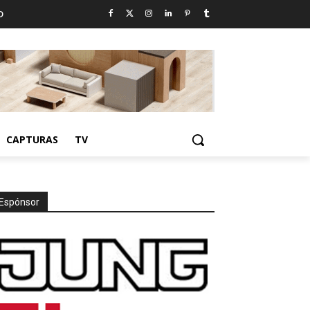
D
CAPTURAS
TV
Espónsor