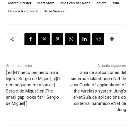
Marcel Breuer
Mart Stam
Mies van der Rohe
objeto
silla
técnica tradicional
Xosé Suárez
Artículo anterior
Artículo siguiente
[:es]El hueco pequeño mira
Guía de aplicaciones del
lejos | Sergio de Miguel[:gl]O
sistema inalámbrico eNet de
oco pequeno mira lonxe |
Jung
Guide of applications of
Sergio de Miguel[:en]The
the wireless system Jung’s
small gap looks far | Sergio
eNet
Guía de aplicacións do
de Miguel[:]
sistema inarámico eNet de
Jung