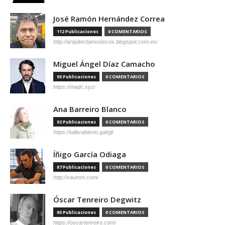
José Ramón Hernández Correa
112 Publicaciones
0 COMENTARIOS
http://arquitectamoslocos.blogspot.com.es/
Miguel Ángel Díaz Camacho
95 Publicaciones
0 COMENTARIOS
https://madc.xyz/
Ana Barreiro Blanco
92 Publicaciones
0 COMENTARIOS
https://tallerabierto.gal/gl/
Íñigo García Odiaga
87 Publicaciones
0 COMENTARIOS
http://vaumm.com/
Óscar Tenreiro Degwitz
85 Publicaciones
0 COMENTARIOS
https://oscartenreiro.com/