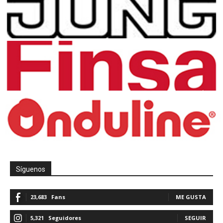
Síguenos
23,683
Fans
ME GUSTA
5,321
Seguidores
SEGUIR