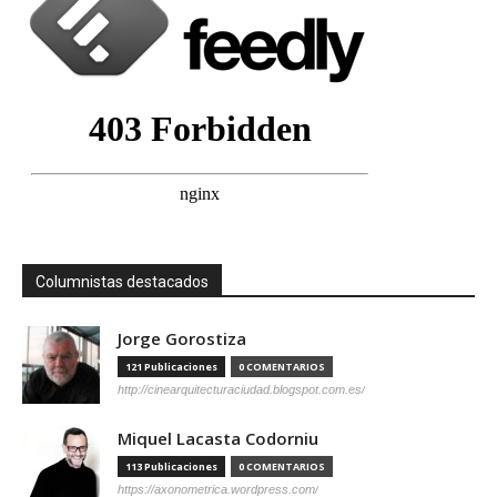
Columnistas destacados
Jorge Gorostiza
121 Publicaciones
0 COMENTARIOS
http://cinearquitecturaciudad.blogspot.com.es/
Miquel Lacasta Codorniu
113 Publicaciones
0 COMENTARIOS
https://axonometrica.wordpress.com/