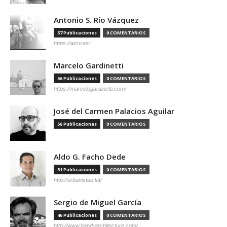
Antonio S. Río Vázquez
57 Publicaciones
0 COMENTARIOS
https://asrv.es/
Marcelo Gardinetti
56 Publicaciones
0 COMENTARIOS
https://marcelogardinetti.com/
José del Carmen Palacios Aguilar
56 Publicaciones
0 COMENTARIOS
Aldo G. Facho Dede
51 Publicaciones
0 COMENTARIOS
http://urbanistas.lat/
Sergio de Miguel García
46 Publicaciones
0 COMENTARIOS
http://www.hand-architecture.com/