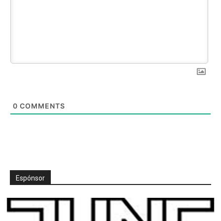
0
COMMENTS
Espónsor