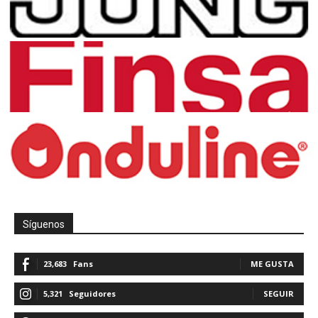
Síguenos
23,683
Fans
ME GUSTA
5,321
Seguidores
SEGUIR