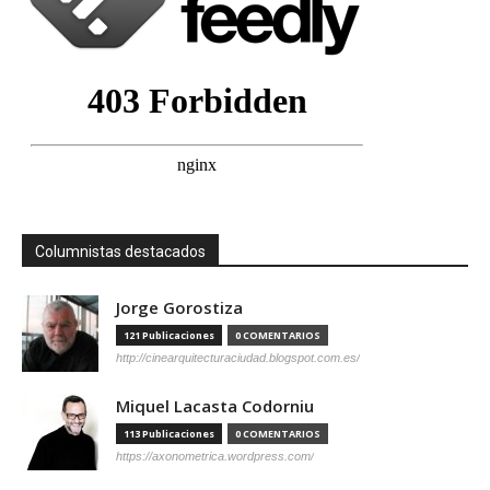
Columnistas destacados
Jorge Gorostiza
121 Publicaciones
0 COMENTARIOS
http://cinearquitecturaciudad.blogspot.com.es/
Miquel Lacasta Codorniu
113 Publicaciones
0 COMENTARIOS
https://axonometrica.wordpress.com/