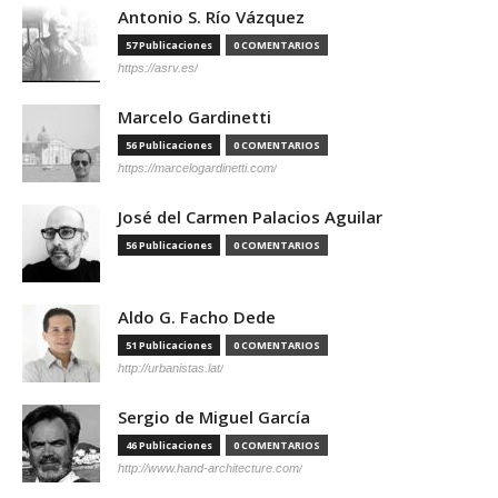
Antonio S. Río Vázquez
57 Publicaciones
0 COMENTARIOS
https://asrv.es/
Marcelo Gardinetti
56 Publicaciones
0 COMENTARIOS
https://marcelogardinetti.com/
José del Carmen Palacios Aguilar
56 Publicaciones
0 COMENTARIOS
Aldo G. Facho Dede
51 Publicaciones
0 COMENTARIOS
http://urbanistas.lat/
Sergio de Miguel García
46 Publicaciones
0 COMENTARIOS
http://www.hand-architecture.com/