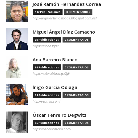
José Ramón Hernández Correa
112 Publicaciones
0 COMENTARIOS
http://arquitectamoslocos.blogspot.com.es/
Miguel Ángel Díaz Camacho
95 Publicaciones
0 COMENTARIOS
https://madc.xyz/
Ana Barreiro Blanco
92 Publicaciones
0 COMENTARIOS
https://tallerabierto.gal/gl/
Íñigo García Odiaga
87 Publicaciones
0 COMENTARIOS
http://vaumm.com/
Óscar Tenreiro Degwitz
85 Publicaciones
0 COMENTARIOS
https://oscartenreiro.com/