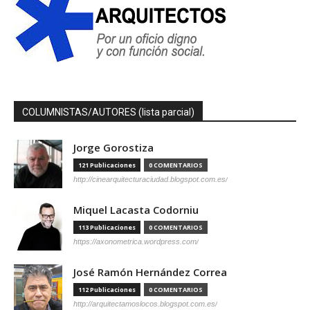
COLUMNISTAS/AUTORES (lista parcial)
Jorge Gorostiza
121 Publicaciones
0 COMENTARIOS
http://cinearquitecturaciudad.blogspot.com.es/
Miquel Lacasta Codorniu
113 Publicaciones
0 COMENTARIOS
https://axonometrica.wordpress.com/
José Ramón Hernández Correa
112 Publicaciones
0 COMENTARIOS
http://arquitectamoslocos.blogspot.com.es/