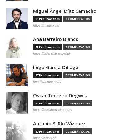
Miguel Ángel Díaz Camacho
95 Publicaciones
0 COMENTARIOS
https://madc.xyz/
Ana Barreiro Blanco
92 Publicaciones
0 COMENTARIOS
https://tallerabierto.gal/gl/
Íñigo García Odiaga
87 Publicaciones
0 COMENTARIOS
http://vaumm.com/
Óscar Tenreiro Degwitz
85 Publicaciones
0 COMENTARIOS
https://oscartenreiro.com/
Antonio S. Río Vázquez
57 Publicaciones
0 COMENTARIOS
https://asrv.es/