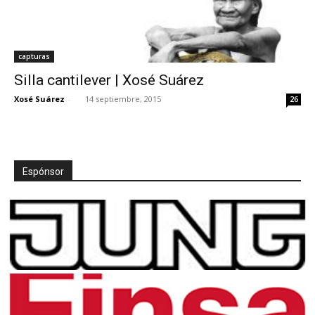
capturas
Silla cantilever | Xosé Suárez
Xosé Suárez
-
14 septiembre, 2015
26
Espónsor