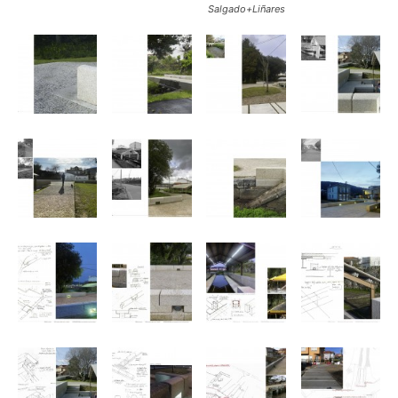
Salgado+Liñares