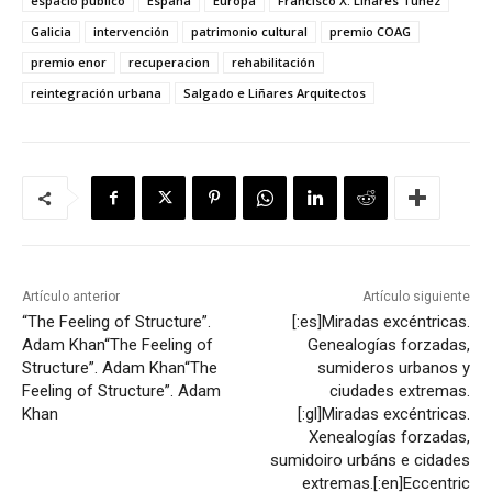
espacio público
España
Europa
Francisco X. Liñares Túñez
Galicia
intervención
patrimonio cultural
premio COAG
premio enor
recuperacion
rehabilitación
reintegración urbana
Salgado e Liñares Arquitectos
Artículo anterior
Artículo siguiente
“The Feeling of Structure”.
[:es]Miradas excéntricas.
Adam Khan
“The Feeling of
Genealogías forzadas,
Structure”. Adam Khan
“The
sumideros urbanos y
Feeling of Structure”. Adam
ciudades extremas.
Khan
[:gl]Miradas excéntricas.
Xenealogías forzadas,
sumidoiro urbáns e cidades
extremas.[:en]Eccentric