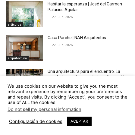
Habitar la esperanza | José del Carmen
Palacios Aguilar
27 julio, 2026
artículos
Casa Parche | NAN Arquitectos
22 julio, 2026
arquitectura
Una arquitectura para el encuentro. La
proxémica en tiempos de transformación
social y tecnológica | Héctor J. Nava
We use cookies on our website to give you the most
Fuenmayor
relevant experience by remembering your preferences
artículos
20 julio, 2026
and repeat visits. By clicking “Accept”, you consent to the
use of ALL the cookies.
Habitar en la escena | José del Carmen
Do not sell my personal information
.
Palacios Aguilar
29 junio, 2026
Configuración de cookies
ACEPTAR
artículos