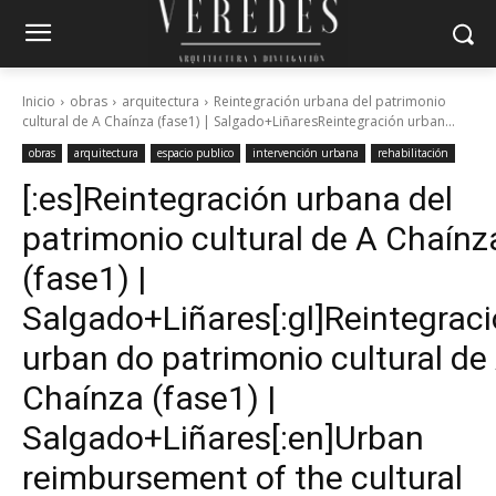
Inicio
obras
arquitectura
Reintegración urbana del patrimonio
cultural de A Chaínza (fase1) | Salgado+LiñaresReintegración urban...
obras
arquitectura
espacio publico
intervención urbana
rehabilitación
[:es]Reintegración urbana del
patrimonio cultural de A Chaínz
(fase1) |
Salgado+Liñares[:gl]Reintegrac
urban do patrimonio cultural de
Chaínza (fase1) |
Salgado+Liñares[:en]Urban
reimbursement of the cultural